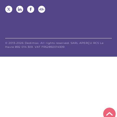
© 2013-2026 Dedimax. All rights reserved. SARL APERÇU RCS Le
Havre 892 014 309. VAT FR52892014309.