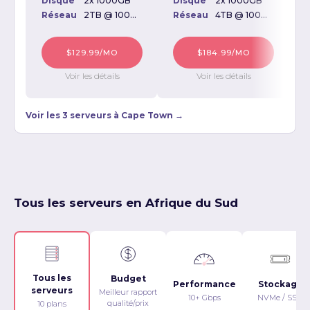
Disque
2x 1000GB
Disque
2x 1000GB
D
Réseau
2TB @ 100Mbps
Réseau
4TB @ 100Mbps
$129.99/MO
$184.99/MO
Voir les détails
Voir les détails
Voir les 3 serveurs à Cape Town →
Tous les serveurs en Afrique du Sud
Tous les
Budget
Performance
Stockage
serveurs
Meilleur rapport
10+ Gbps
NVMe / SSD
qualité/prix
10 plans