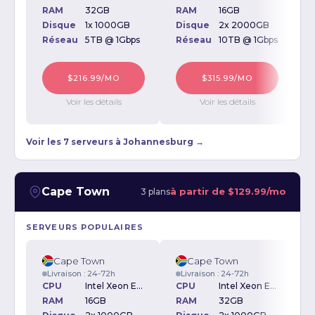
RAM
32GB
RAM
16GB
Disque
1x 1000GB
Disque
2x 2000GB
D
Réseau
5TB @ 1Gbps
Réseau
10TB @ 1Gbps
$216.99/MO
$315.99/MO
Voir les détails
Voir les détails
Voir les 7 serveurs à Johannesburg →
Cape Town
à partir de
$129.99/mo
3 plans
SERVEURS POPULAIRES
Cape Town
Cape Town
Livraison : 24-72h
Livraison : 24-72h
CPU
Intel Xeon E3-1230 3.20GHz
CPU
Intel Xeon E5-1620 3.5GHz
RAM
16GB
RAM
32GB