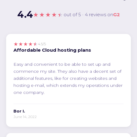
4.4
★★★★★
out of 5 · 4 reviews on
G2
★★★★★
4.5/5
Affordable Cloud hosting plans
Easy and convenient to be able to set up and
commence my site. They also have a decent set of
additional features, like for creating websites and
hosting e-mail, which extends my operations under
one company.
Bor I.
June 14, 2022