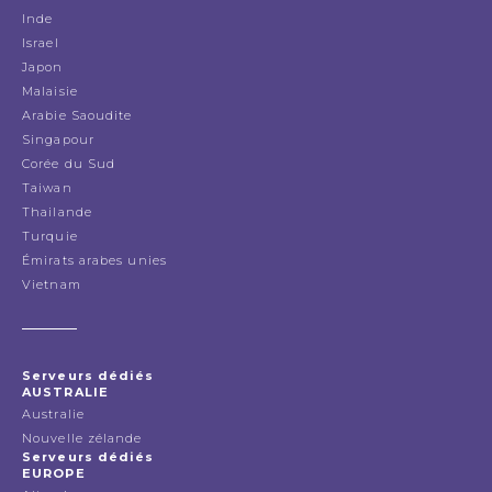
Inde
Israel
Japon
Malaisie
Arabie Saoudite
Singapour
Corée du Sud
Taiwan
Thailande
Turquie
Émirats arabes unies
Vietnam
Serveurs dédiés
AUSTRALIE
Australie
Nouvelle zélande
Serveurs dédiés
EUROPE