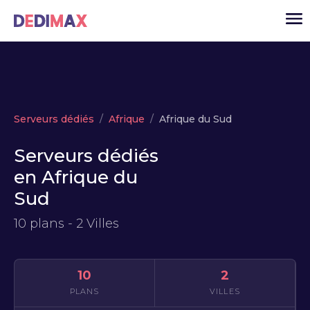
Cloud serveur
Serveurs dédiés
Afrique
Afrique du Sud
VPS
Serveurs dédiés
Serveurs dédiés
en Afrique du
Solutions
▾
Sud
API
10 plans - 2 Villes
Actualité
USD
▾
MON ESPACE
10
2
PLANS
VILLES