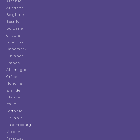
Albanie
Autriche
Belgique
Bosnie
Bulgarie
Chypre
Tchéquie
Danemark
Finlande
France
Allemagne
Grèce
Hongrie
Islande
Irlande
italie
Lettonie
Lituanie
Luxembourg
Moldavie
Pays-bas