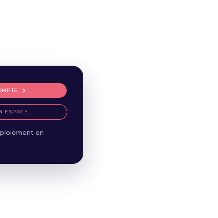
OMPTE
N ESPACE
ploiement en