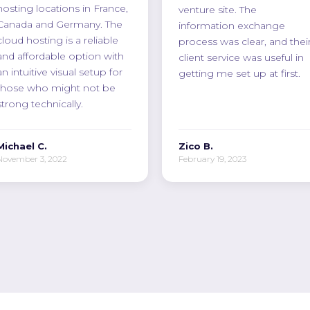
hosting locations in France,
venture site. The
Canada and Germany. The
information exchange
cloud hosting is a reliable
process was clear, and thei
and affordable option with
client service was useful in
an intuitive visual setup for
getting me set up at first.
those who might not be
strong technically.
Michael C.
Zico B.
November 3, 2022
February 19, 2023