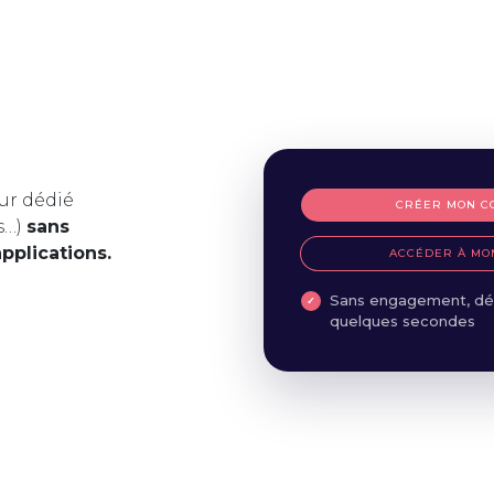
ur dédié
CRÉER MON C
s…)
sans
applications.
ACCÉDER À MO
Sans engagement, dé
quelques secondes