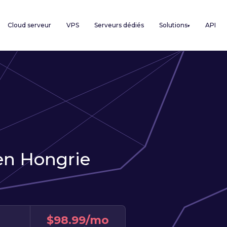
Cloud serveur
VPS
Serveurs dédiés
Solutions
API
▾
en Hongrie
$98.99/mo