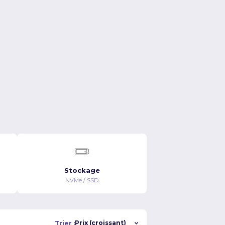
$111.99/MO
$111.99/MO
Voir les détails
Voir les détails
Stockage
NVMe / SSD
Trier :