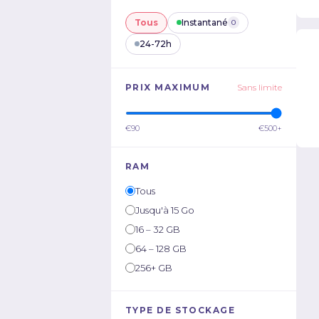
Tous
Instantané
0
24-72h
PRIX MAXIMUM
Sans limite
€90
€500+
RAM
Tous
Jusqu'à 15 Go
16 – 32 GB
64 – 128 GB
256+ GB
TYPE DE STOCKAGE