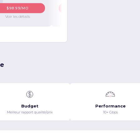
$98.99/MO
$108.99/MO
Voir les détails
Voir les détails
ie
Budget
Performance
Meilleur rapport qualité/prix
10+ Gbps