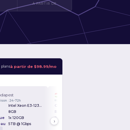
À PARTIR DE
à partir de
$98.99/mo
 plans
dapest
Budapest
Bud
aison : 24-72h
Livraison : 24-72h
Livrai
Intel Xeon E3-1230v2 3.30GHz
CPU
Intel Xeon E3-1231v3 3.80GHz
CPU
8GB
RAM
8GB
RAM
ue
1x 120GB
Disque
1x 1TB
Disqu
›
eau
5TB @ 1Gbps
Réseau
Unltd @ 1Gbps
Rése
D
SSD