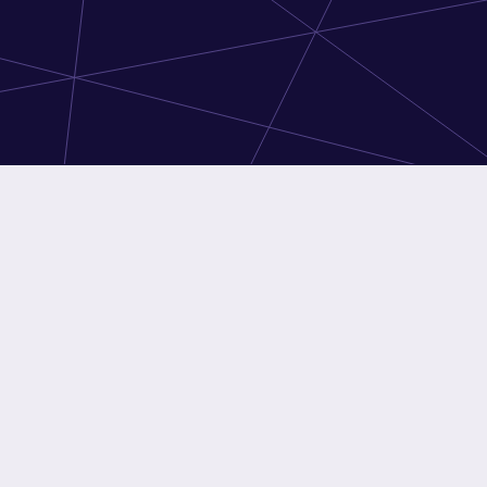
apest
Budapest
son : 24-72h
Livraison : 24-72h
Intel Xeon E3-1230v5 3.40GHz
CPU
Intel Xeon E3-1230v5 3.40GHz
8GB
RAM
8GB
e
1x 120GB
Disque
1x 1TB
au
5TB @ 1Gbps
Réseau
5TB @ 1Gbps