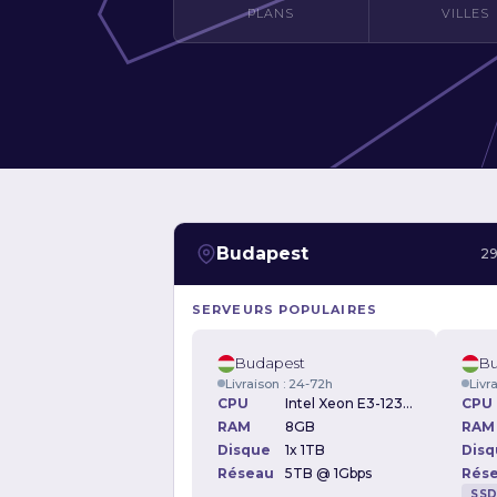
PLANS
VILLES
Budapest
29
SERVEURS POPULAIRES
Budapest
Bu
Livraison : 24-72h
Livr
CPU
Intel Xeon E3-1230v2 3.30GHz
CPU
RAM
8GB
RAM
Disque
1x 1TB
Disq
Réseau
5TB @ 1Gbps
Rés
SS