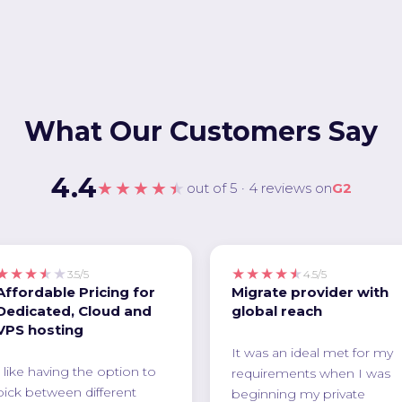
What Our Customers Say
4.4
★★★★★
out of 5 · 4 reviews on
G2
★★★★★
★★★★★
3.5/5
4.5/5
Affordable Pricing for
Migrate provider with
Dedicated, Cloud and
global reach
VPS hosting
It was an ideal met for my
I like having the option to
requirements when I was
pick between different
beginning my private