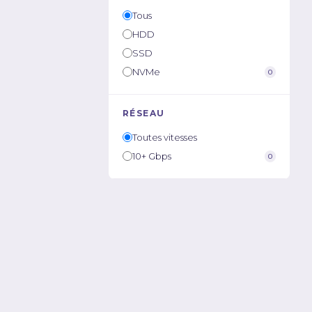
Tous
HDD
SSD
NVMe
0
RÉSEAU
Toutes vitesses
10+ Gbps
0