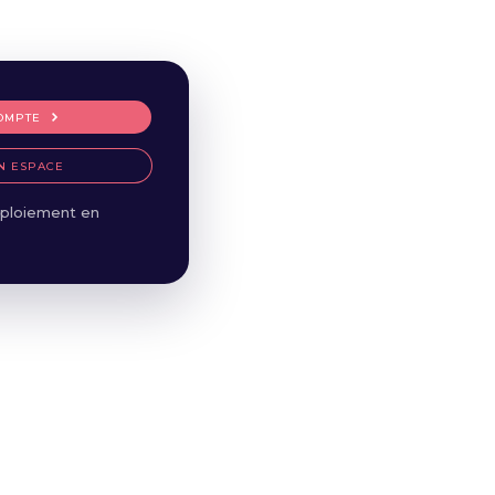
OMPTE
N ESPACE
ploiement en