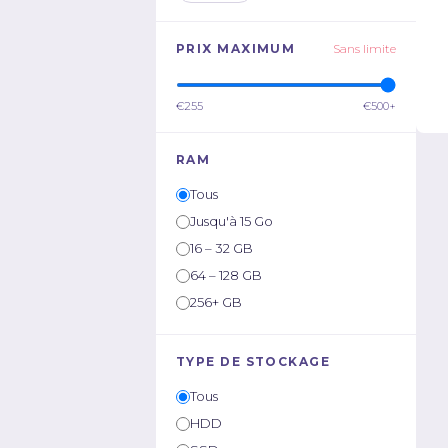
PRIX MAXIMUM
Sans limite
€255
€500+
RAM
Tous
Jusqu'à 15 Go
16 – 32 GB
64 – 128 GB
256+ GB
TYPE DE STOCKAGE
Tous
HDD