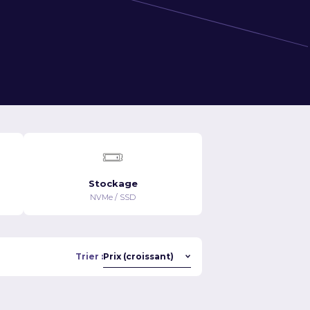
Stockage
NVMe / SSD
Trier :