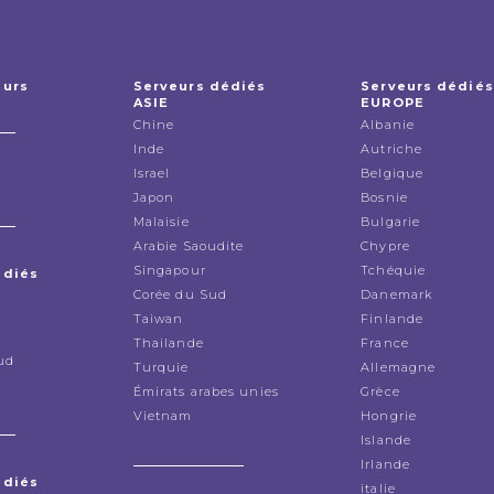
eurs
Serveurs dédiés
Serveurs dédiés
ASIE
EUROPE
Chine
Albanie
Inde
Autriche
Israel
Belgique
Japon
Bosnie
Malaisie
Bulgarie
Arabie Saoudite
Chypre
Singapour
Tchéquie
édiés
Corée du Sud
Danemark
Taiwan
Finlande
Thailande
France
ud
Turquie
Allemagne
Émirats arabes unies
Grèce
Vietnam
Hongrie
Islande
Irlande
édiés
italie