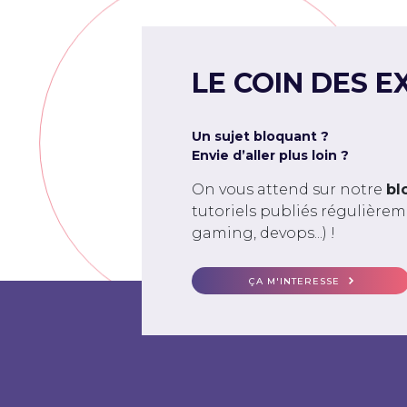
LE COIN DES E
Un sujet bloquant ?
Envie d’aller plus loin ?
On vous attend sur notre
bl
tutoriels publiés régulière
gaming, devops...) !
ÇA M'INTERESSE