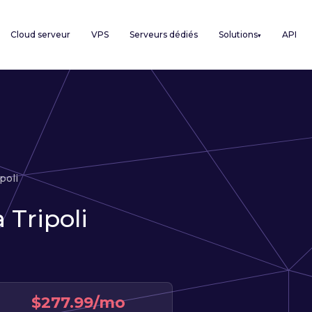
Cloud serveur
VPS
Serveurs dédiés
Solutions
API
▾
poli
 Tripoli
$277.99/mo