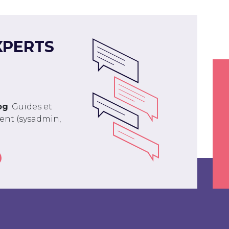
XPERTS
og
. Guides et
ment (sysadmin,