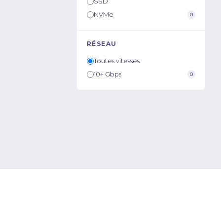
SSD
NVMe
0
RÉSEAU
Toutes vitesses
10+ Gbps
0