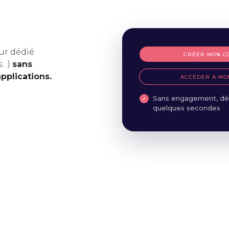
ur dédié
CRÉER MON C
s…)
sans
applications.
ACCÉDER À MO
Sans engagement, dé
quelques secondes