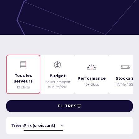
Tous les
Budget
Performance
Stockage
serveurs
Meilleur rapport
10+ Gbps
NVMe / SSD
qualité/prix
10 plans
FILTRES
Trier :