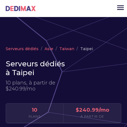
Cloud serveur
Serveurs dédiés
Asie
Taiwan
Taipei
VPS
Serveurs dédiés
Serveurs dédiés
à Taipei
Solutions
▾
10 plans, à partir de
API
$240.99/mo
Actualité
USD
▾
10
$240.99/mo
MON ESPACE
PLANS
À PARTIR DE