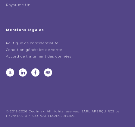
Royaume Uni
Mentions légales
Politique de confidentialité
Condition générales de vente
Accord de traitement des données
© 2013-2026 Dedimax. All rights reserved. SARL APERÇU RCS Le
Havre 892 014 309. VAT FR52892014309.