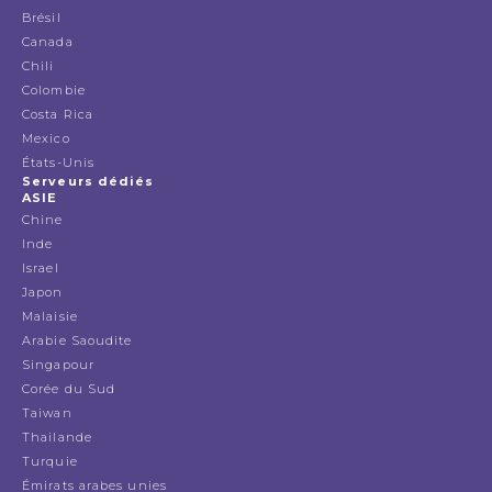
Brésil
Canada
Chili
Colombie
Costa Rica
Mexico
États-Unis
Serveurs dédiés
ASIE
Chine
Inde
Israel
Japon
Malaisie
Arabie Saoudite
Singapour
Corée du Sud
Taiwan
Thailande
Turquie
Émirats arabes unies