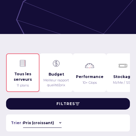
Tous les
Budget
Performance
Stockage
serveurs
Meilleur rapport
10+ Gbps
NVMe / SSD
qualité/prix
11 plans
FILTRES
Trier :