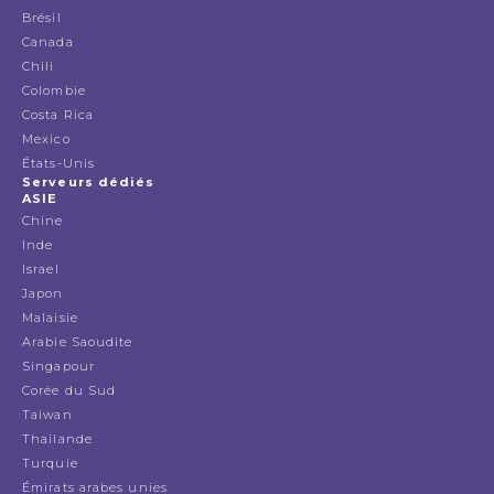
Brésil
Canada
Chili
Colombie
Costa Rica
Mexico
États-Unis
Serveurs dédiés
ASIE
Chine
Inde
Israel
Japon
Malaisie
Arabie Saoudite
Singapour
Corée du Sud
Taiwan
Thailande
Turquie
Émirats arabes unies