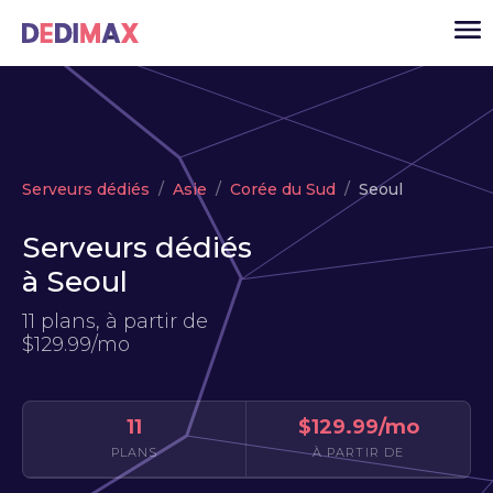
Cloud serveur
Serveurs dédiés
Asie
Corée du Sud
Seoul
VPS
Serveurs dédiés
Serveurs dédiés
à Seoul
Solutions
▾
11 plans, à partir de
API
$129.99/mo
Actualité
USD
▾
11
$129.99/mo
MON ESPACE
PLANS
À PARTIR DE