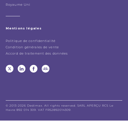
Royaume Uni
Mentions légales
Politique de confidentialité
Condition générales de vente
Accord de traitement des données
© 2013-2026 Dedimax. All rights reserved. SARL APERÇU RCS Le
Havre 892 014 309. VAT FR52892014309.