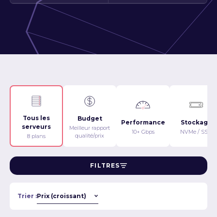
Tous les
Budget
Performance
Stockage
serveurs
Meilleur rapport
10+ Gbps
NVMe / SSD
qualité/prix
8 plans
FILTRES
Trier :