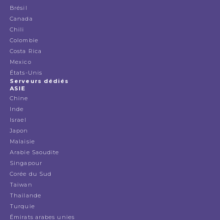
Brésil
Canada
Chili
Colombie
Costa Rica
Mexico
États-Unis
Serveurs dédiés
ASIE
Chine
Inde
Israel
Japon
Malaisie
Arabie Saoudite
Singapour
Corée du Sud
Taiwan
Thailande
Turquie
Émirats arabes unies