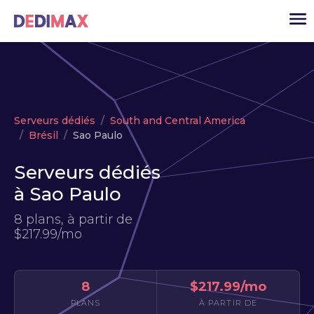
Cloud serveur
Serveurs dédiés
South and Central America
VPS
Brésil
Sao Paulo
Serveurs dédiés
Serveurs dédiés
Solutions
▾
à Sao Paulo
API
8 plans, à partir de
$217.99/mo
Actualité
USD
▾
MON ESPACE
8
$217.99/mo
PLANS
À PARTIR DE