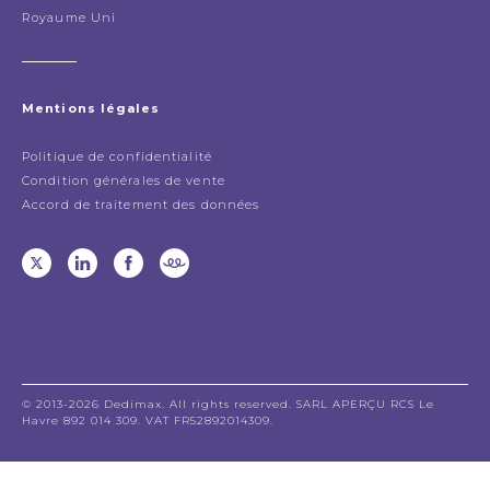
Royaume Uni
Mentions légales
Politique de confidentialité
Condition générales de vente
Accord de traitement des données
© 2013-2026 Dedimax. All rights reserved. SARL APERÇU RCS Le
Havre 892 014 309. VAT FR52892014309.