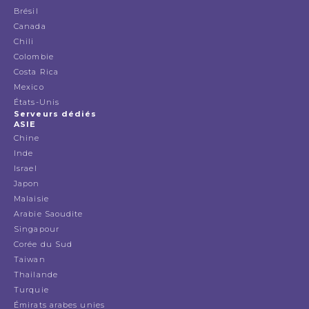
Brésil
Canada
Chili
Colombie
Costa Rica
Mexico
États-Unis
Serveurs dédiés
ASIE
Chine
Inde
Israel
Japon
Malaisie
Arabie Saoudite
Singapour
Corée du Sud
Taiwan
Thailande
Turquie
Émirats arabes unies