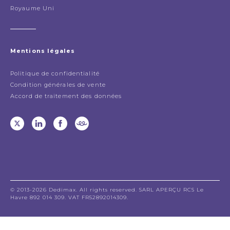
Royaume Uni
Mentions légales
Politique de confidentialité
Condition générales de vente
Accord de traitement des données
© 2013-2026 Dedimax. All rights reserved. SARL APERÇU RCS Le
Havre 892 014 309. VAT FR52892014309.