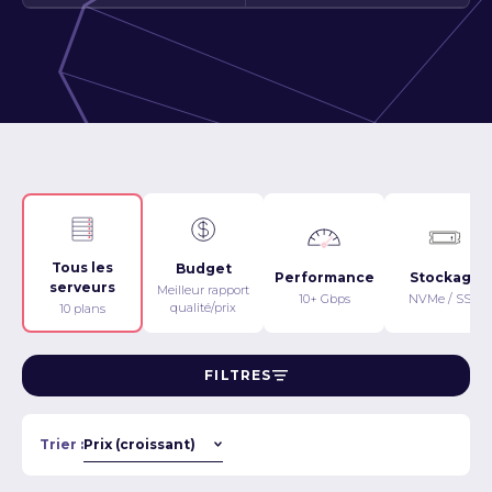
Tous les
Budget
Performance
Stockage
serveurs
Meilleur rapport
10+ Gbps
NVMe / SSD
qualité/prix
10 plans
FILTRES
Trier :