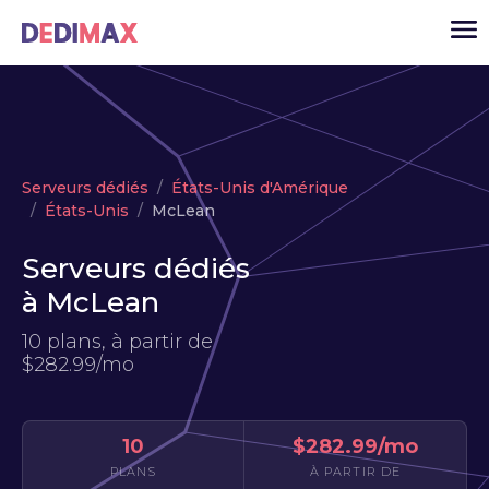
Cloud serveur
Serveurs dédiés
États-Unis d'Amérique
VPS
États-Unis
McLean
Serveurs dédiés
Serveurs dédiés
Solutions
▾
à McLean
API
10 plans, à partir de
$282.99/mo
Actualité
USD
▾
MON ESPACE
10
$282.99/mo
PLANS
À PARTIR DE