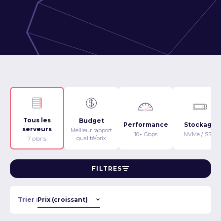
Tous les
Budget
Performance
Stockage
serveurs
Meilleur rapport
10+ Gbps
NVMe / SSD
qualité/prix
7 plans
FILTRES
Trier :