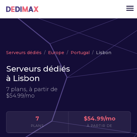
Cloud serveur
Serveurs dédiés
Europe
Portugal
Lisbon
VPS
Serveurs dédiés
Serveurs dédiés
à Lisbon
Solutions
▾
7 plans, à partir de
API
$54.99/mo
Actualité
USD
▾
7
$54.99/mo
MON ESPACE
PLANS
À PARTIR DE