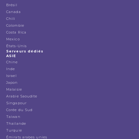
Brésil
Canada
Chili
Colombie
Costa Rica
Mexico
États-Unis
Serveurs dédiés
ASIE
Chine
Inde
Israel
Japon
Malaisie
Arabie Saoudite
Singapour
Corée du Sud
Taiwan
Thailande
Turquie
Émirats arabes unies