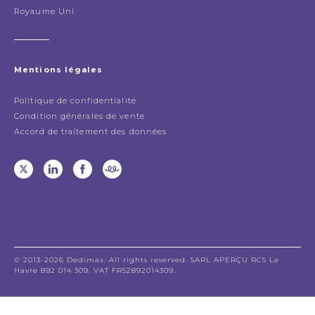
Royaume Uni
Mentions légales
Politique de confidentialité
Condition générales de vente
Accord de traitement des données
© 2013-2026 Dedimax. All rights reserved. SARL APERÇU RCS Le
Havre 892 014 309. VAT FR52892014309.