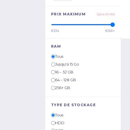
PRIX MAXIMUM
Sans limite
€334
€500+
RAM
Tous
Jusqu'à 15 Go
16 – 32 GB
64 – 128 GB
256+ GB
TYPE DE STOCKAGE
Tous
HDD