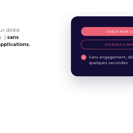
ur dédié
CRÉER MON C
s…)
sans
applications.
ACCÉDER À MO
Sans engagement, dé
quelques secondes