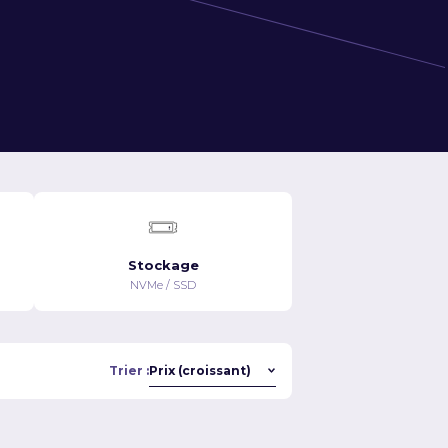
Stockage
NVMe / SSD
Trier :