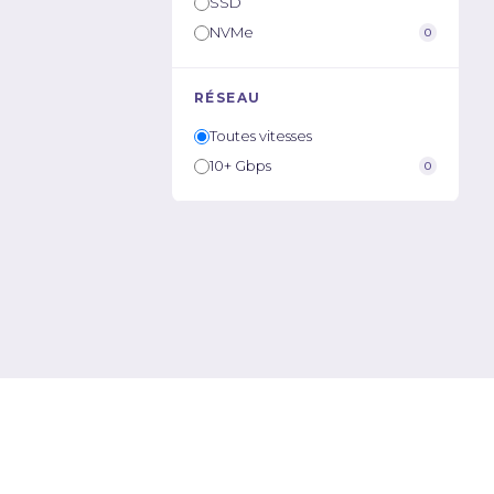
SSD
NVMe
0
RÉSEAU
Toutes vitesses
10+ Gbps
0