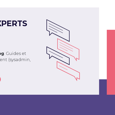
XPERTS
og
. Guides et
ment (sysadmin,