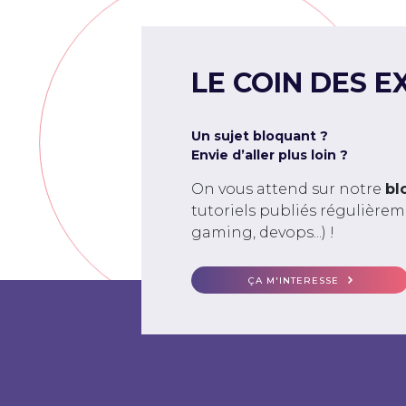
LE COIN DES E
Un sujet bloquant ?
Envie d’aller plus loin ?
On vous attend sur notre
bl
tutoriels publiés régulière
gaming, devops...) !
ÇA M'INTERESSE