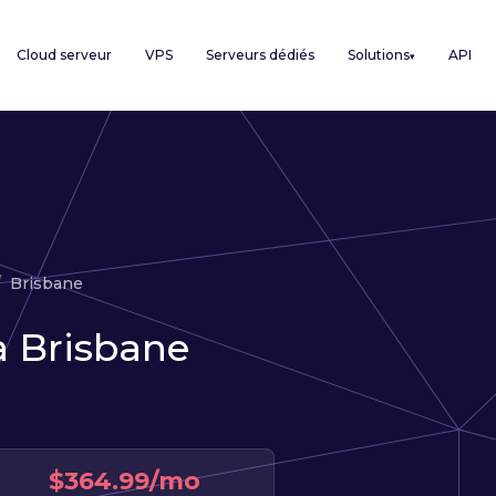
Cloud serveur
VPS
Serveurs dédiés
Solutions
API
▾
Brisbane
à Brisbane
$364.99/mo