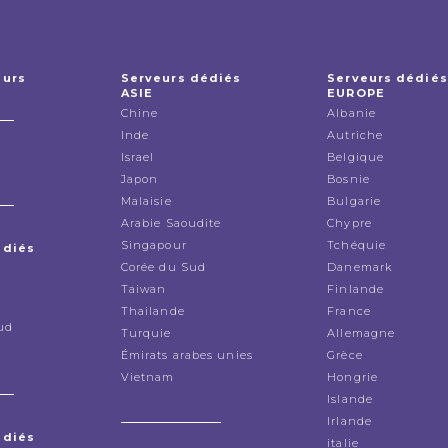
eurs
Serveurs dédiés
Serveurs dédiés
ASIE
EUROPE
Chine
Albanie
Inde
Autriche
Israel
Belgique
Japon
Bosnie
Malaisie
Bulgarie
Arabie Saoudite
Chypre
Singapour
Tchéquie
édiés
Corée du Sud
Danemark
Taiwan
Finlande
Thailande
France
ud
Turquie
Allemagne
Émirats arabes unies
Grèce
Vietnam
Hongrie
Islande
Irlande
édiés
italie