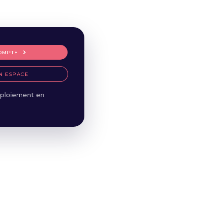
OMPTE
N ESPACE
ploiement en