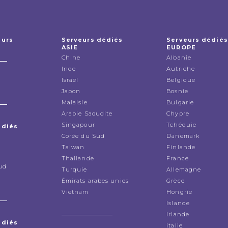
eurs
Serveurs dédiés
Serveurs dédiés
ASIE
EUROPE
Chine
Albanie
Inde
Autriche
Israel
Belgique
Japon
Bosnie
Malaisie
Bulgarie
Arabie Saoudite
Chypre
Singapour
Tchéquie
édiés
Corée du Sud
Danemark
Taiwan
Finlande
Thailande
France
ud
Turquie
Allemagne
Émirats arabes unies
Grèce
Vietnam
Hongrie
Islande
Irlande
édiés
italie