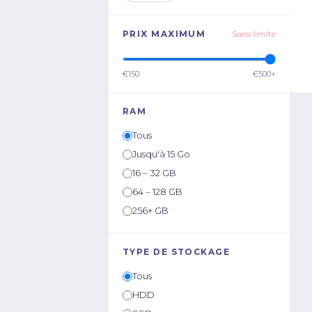
PRIX MAXIMUM
Sans limite
€150
€500+
RAM
Tous
Jusqu'à 15 Go
16 – 32 GB
64 – 128 GB
256+ GB
TYPE DE STOCKAGE
Tous
HDD