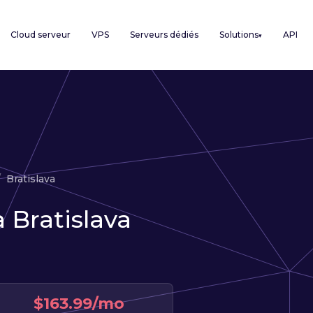
Cloud serveur
VPS
Serveurs dédiés
Solutions
API
▾
Bratislava
 Bratislava
$163.99/mo