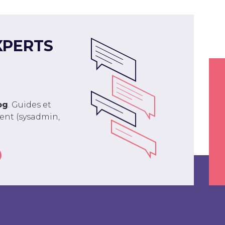
XPERTS
og
. Guides et
ment (sysadmin,