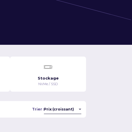
Stockage
NVMe / SSD
Trier :