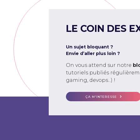
LE COIN DES E
Un sujet bloquant ?
Envie d’aller plus loin ?
On vous attend sur notre
bl
tutoriels publiés régulière
gaming, devops...) !
ÇA M'INTERESSE