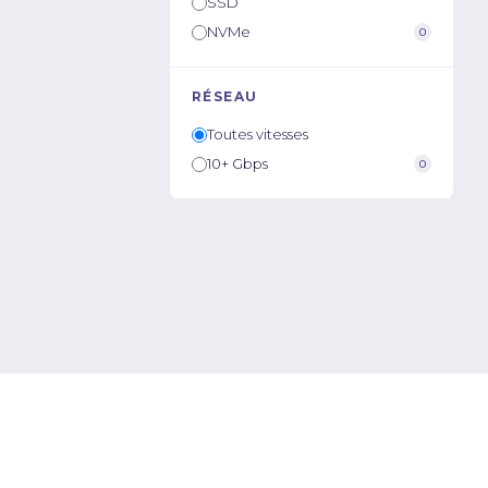
SSD
NVMe
0
RÉSEAU
Toutes vitesses
10+ Gbps
0