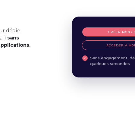
ur dédié
CRÉER MON C
s…)
sans
applications.
ACCÉDER À MO
Sans engagement, dé
quelques secondes