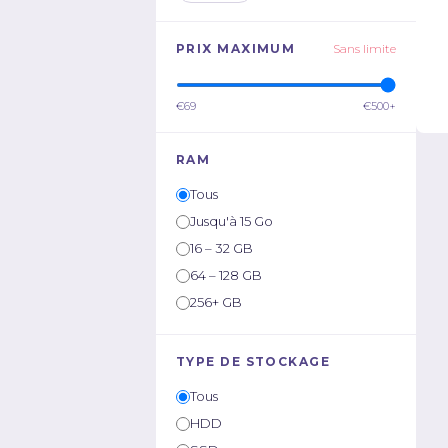
PRIX MAXIMUM
Sans limite
€69
€500+
RAM
Tous
Jusqu'à 15 Go
16 – 32 GB
64 – 128 GB
256+ GB
TYPE DE STOCKAGE
Tous
HDD