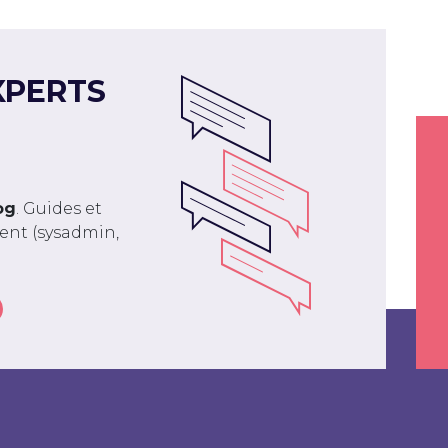
XPERTS
og
. Guides et
ment (sysadmin,