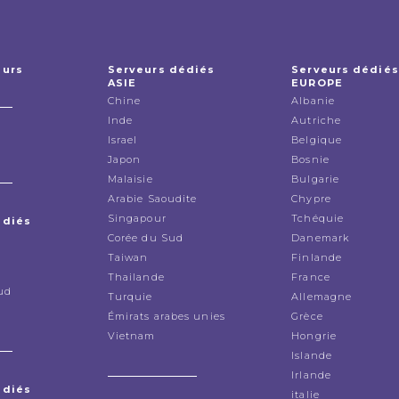
eurs
Serveurs dédiés
Serveurs dédiés
ASIE
EUROPE
Chine
Albanie
Inde
Autriche
Israel
Belgique
Japon
Bosnie
Malaisie
Bulgarie
Arabie Saoudite
Chypre
Singapour
Tchéquie
édiés
Corée du Sud
Danemark
Taiwan
Finlande
Thailande
France
ud
Turquie
Allemagne
Émirats arabes unies
Grèce
Vietnam
Hongrie
Islande
Irlande
édiés
italie