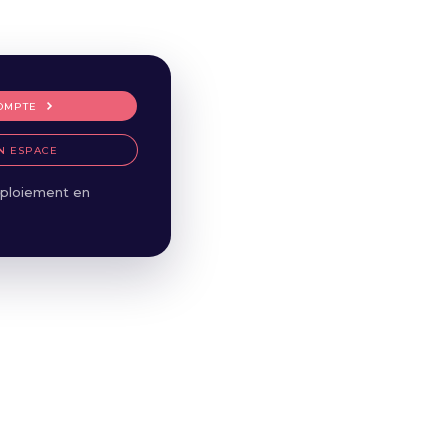
OMPTE
N ESPACE
ploiement en