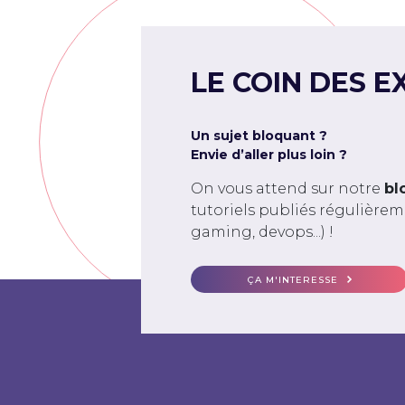
LE COIN DES E
Un sujet bloquant ?
Envie d’aller plus loin ?
On vous attend sur notre
bl
tutoriels publiés régulière
gaming, devops...) !
ÇA M'INTERESSE