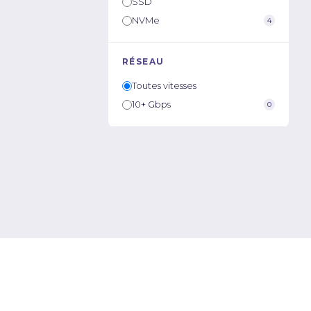
SSD
NVMe
4
RÉSEAU
Toutes vitesses
10+ Gbps
0