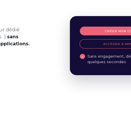
ur dédié
CRÉER MON C
s…)
sans
applications.
ACCÉDER À MO
Sans engagement, dé
quelques secondes