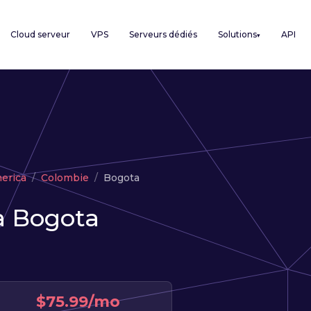
Cloud serveur
VPS
Serveurs dédiés
Solutions
API
▾
erica
Colombie
Bogota
à Bogota
$75.99/mo