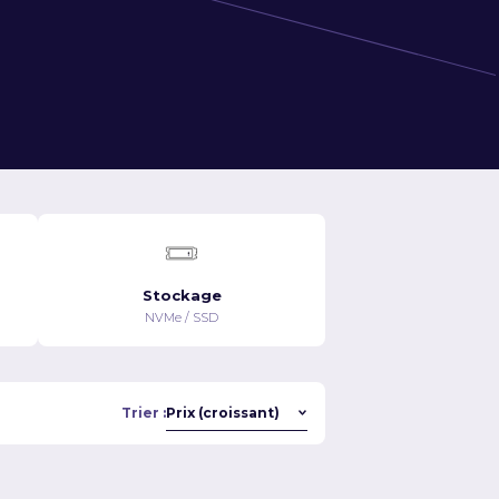
Stockage
NVMe / SSD
Trier :