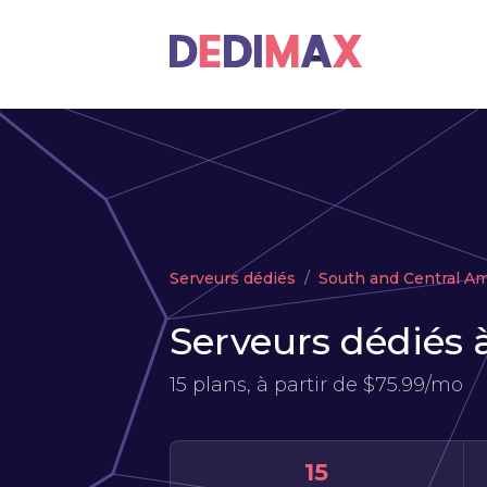
Serveurs dédiés
South and Central Am
Serveurs dédiés 
15 plans, à partir de
$75.99/mo
15