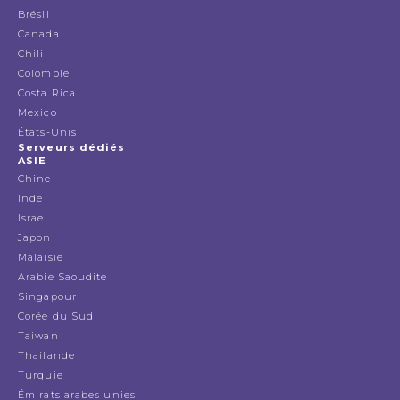
Brésil
Canada
Chili
Colombie
Costa Rica
Mexico
États-Unis
Serveurs dédiés
ASIE
Chine
Inde
Israel
Japon
Malaisie
Arabie Saoudite
Singapour
Corée du Sud
Taiwan
Thailande
Turquie
Émirats arabes unies