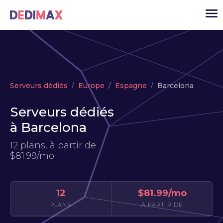
Cloud serveur
Serveurs dédiés
Europe
Espagne
Barcelona
VPS
Serveurs dédiés
Serveurs dédiés
à Barcelona
Solutions
▾
12 plans, à partir de
API
$81.99/mo
Actualité
USD
▾
12
$81.99/mo
MON ESPACE
PLANS
À PARTIR DE