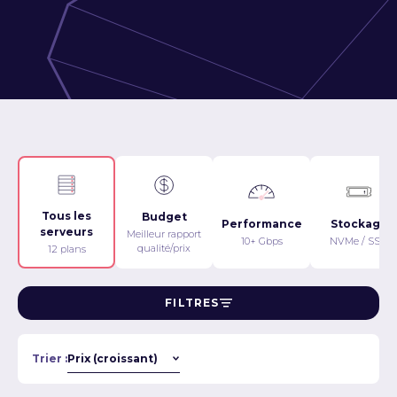
Tous les
Budget
Performance
Stockage
serveurs
Meilleur rapport
10+ Gbps
NVMe / SSD
qualité/prix
12 plans
FILTRES
Trier :