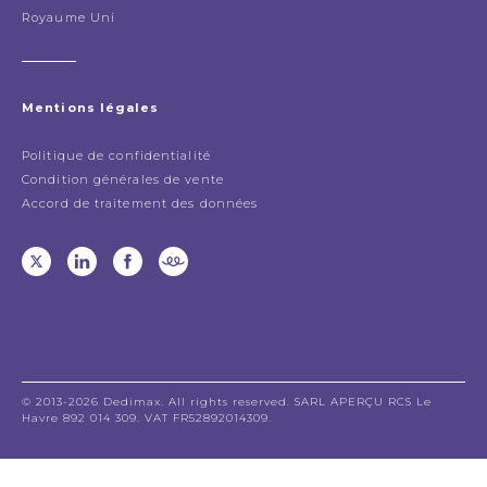
Royaume Uni
Mentions légales
Politique de confidentialité
Condition générales de vente
Accord de traitement des données
© 2013-2026 Dedimax. All rights reserved. SARL APERÇU RCS Le
Havre 892 014 309. VAT FR52892014309.