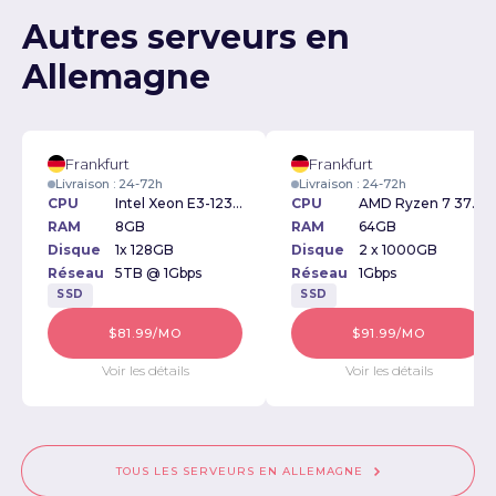
Autres serveurs en
Allemagne
Frankfurt
Frankfurt
Livraison : 24-72h
Livraison : 24-72h
CPU
Intel Xeon E3-1230v2 3.30GHz
CPU
AMD Ryzen 7 3700X 3.6GHz
RAM
8GB
RAM
64GB
Disque
1x 128GB
Disque
2 x 1000GB
Réseau
5TB @ 1Gbps
Réseau
1Gbps
SSD
SSD
$81.99/MO
$91.99/MO
Voir les détails
Voir les détails
TOUS LES SERVEURS EN ALLEMAGNE