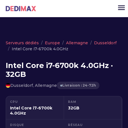
Cloud serveur
Serveurs dédiés
Europe
Allemagne
Dusseldorf
Intel Core i7-6700k 4.0GHz
VPS
Serveurs dédiés
Intel Core i7-6700k 4.0GHz ·
32GB
Solutions
▾
API
Dusseldorf, Allemagne
Livraison : 24-72h
Actualité
CPU
RAM
USD
▾
Intel Core i7-6700k
32GB
MON ESPACE
4.0GHz
DISQUE
RÉSEAU