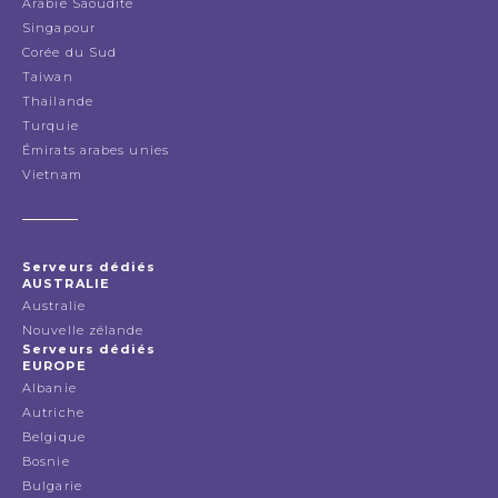
Arabie Saoudite
Singapour
Corée du Sud
Taiwan
Thailande
Turquie
Émirats arabes unies
Vietnam
Serveurs dédiés
AUSTRALIE
Australie
Nouvelle zélande
Serveurs dédiés
EUROPE
Albanie
Autriche
Belgique
Bosnie
Bulgarie