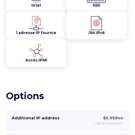
Intel
SSD
1 adresse IP fournie
/64 IPv6
Accès IPMI
Options
Additional IP address
$5.99/mo
+
$8.99
Installation