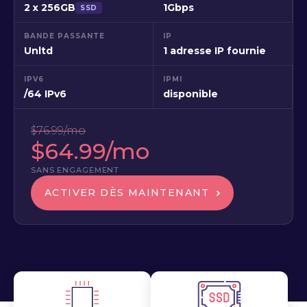
2 x 256GB
1Gbps
SSD
BANDE PASSANTE
IP
Unltd
1 adresse IP fournie
IPV6
IPMI
/64 IPv6
disponible
$76.99/mo
$64.99/mo
SANS ENGAGEMENT
ACTIVER DÈS MAINTENANT