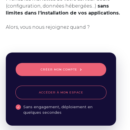
(configuration, données hébergées…)
sans
limites dans l’installation de vos applications.
Alors, vous nous rejoignez quand ?
CRÉER MON COMPTE
ACCÉDER À MON ESPACE
Sans engagement, déploiement en
quelques secondes