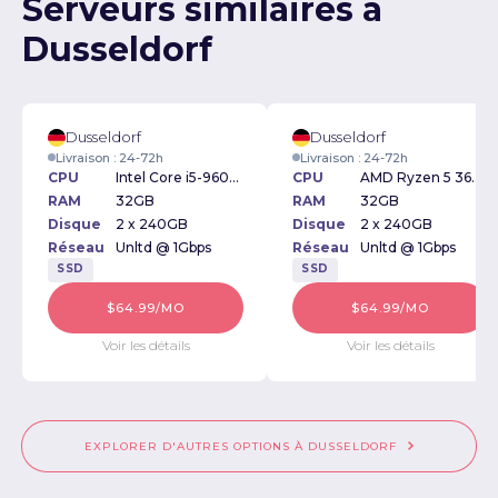
Serveurs similaires à
Dusseldorf
Dusseldorf
Dusseldorf
Livraison : 24-72h
Livraison : 24-72h
CPU
Intel Core i5-9600K 3.7GHz
CPU
AMD Ryzen 5 3600 3.6GHz
RAM
32GB
RAM
32GB
Disque
2 x 240GB
Disque
2 x 240GB
Réseau
Unltd @ 1Gbps
Réseau
Unltd @ 1Gbps
SSD
SSD
$64.99/MO
$64.99/MO
Voir les détails
Voir les détails
EXPLORER D'AUTRES OPTIONS À DUSSELDORF