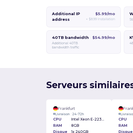
Additional IP
$5.99/mo
W
address
+
$8.99
Installation
St
40TB bandwidth
$54.99/mo
K
Additional 40TB
48
bandwidth traffic
Serveurs similaire
Frankfurt
Frank
Livraison : 24-72h
Livrais
CPU
Intel Xeon E-2234 3.6GHz
CPU
RAM
8GB
RAM
Disque
1x 240GB
Disque