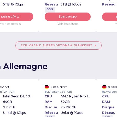
u
5TB @ 1Gbps
Réseau
5TB @ 1Gbps
Réseau
SSD
$98.99/MO
$98.99/MO
Voir les détails
Voir les détails
V
EXPLORER D'AUTRES OPTIONS À FRANKFURT
n Allemagne
eldorf
Dusseldorf
Dussel
on : 24-72h
Livraison : 24-72h
Livraison
Intel Xeon D1540 2.6GHz
CPU
AMD Ryzen Pro 1700x 3.4GHz
CPU
64GB
RAM
32GB
RAM
2 x 2TB
Disque
2 x 120GB
Disque
u
Unltd @ 1Gbps
Réseau
Unltd @ 1Gbps
Réseau