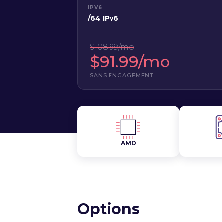
IPV6
/64 IPv6
$108.99/mo
$91.99/mo
SANS ENGAGEMENT
AMD
Options