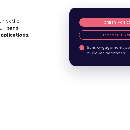
ur dédié
CRÉER MON C
s…)
sans
applications.
ACCÉDER À MO
Sans engagement, dé
quelques secondes