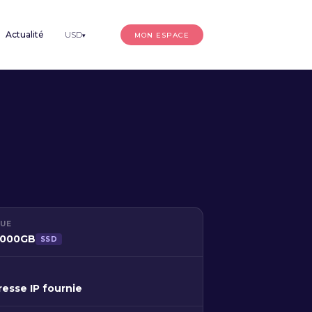
Actualité
USD
MON ESPACE
▾
QUE
 1000GB
SSD
resse IP fournie