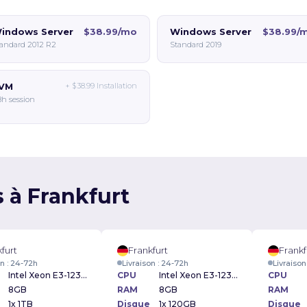
indows Server
$38.99/mo
Windows Server
$38.99/
andard 2012 R2
Standard 2019
VM
+
$38.99
Installation
h session
s à Frankfurt
furt
Frankfurt
Frankf
on : 24-72h
Livraison : 24-72h
Livraison
Intel Xeon E3-1230v2 3.30GHz
CPU
Intel Xeon E3-1230v2 3.30GHz
CPU
8GB
RAM
8GB
RAM
1x 1TB
Disque
1x 120GB
Disque