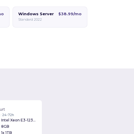
mo
Windows Server
$38.99/mo
Standard 2022
urt
 : 24-72h
Intel Xeon E3-1230v2 3.30GHz
8GB
1x 1TB