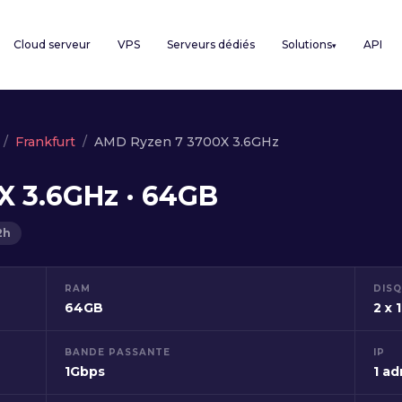
Cloud serveur
VPS
Serveurs dédiés
Solutions
API
▾
Frankfurt
AMD Ryzen 7 3700X 3.6GHz
X 3.6GHz · 64GB
2h
RAM
DIS
64GB
2 x
BANDE PASSANTE
IP
1Gbps
1 ad