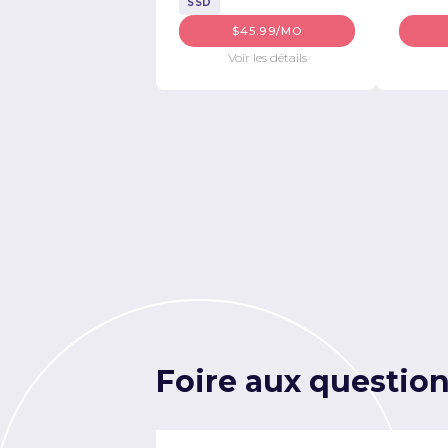
SSD
$45.99/MO
Voir les détails
Foire aux questio