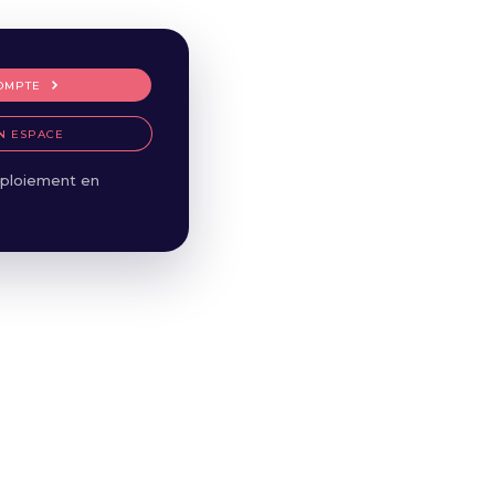
OMPTE
N ESPACE
ploiement en