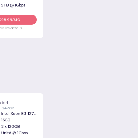
5TB @ 1Gbps
$98.99/MO
oir les détails
dorf
 : 24-72h
Intel Xeon E3-1270v3 3.50GHz
16GB
2 x 120GB
Unltd @ 1Gbps