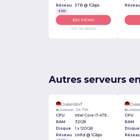
Réseau
5TB @ 1Gbps
Résea
SSD
$92.99/MO
Voir les détails
Autres serveurs e
Dusseldorf
Duss
Livraison : 24-72h
Livrais
CPU
Intel Core i7-4790k 4.4GHz
CPU
RAM
32GB
RAM
Disque
1 x 120GB
Disque
Réseau
Unltd @ 1Gbps
Résea