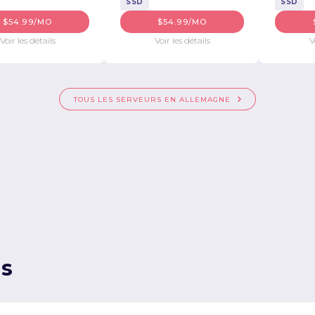
SSD
SSD
$54.99/MO
$54.99/MO
Voir les détails
Voir les détails
V
TOUS LES SERVEURS EN ALLEMAGNE
ns