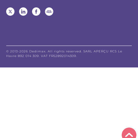
© 2013-2026 Dedimax. All rights reserved. SARL APERÇU RCS Le
Havre 892 014 309. VAT FR52892014309.