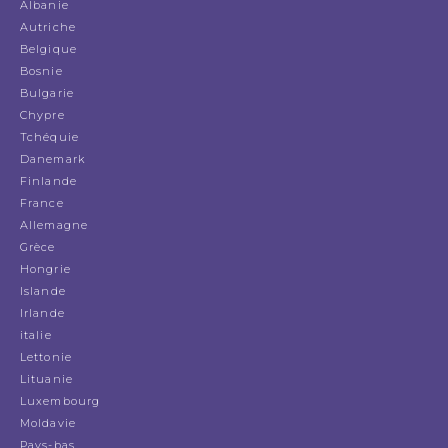
Albanie
Autriche
Belgique
Bosnie
Bulgarie
Chypre
Tchéquie
Danemark
Finlande
France
Allemagne
Grèce
Hongrie
Islande
Irlande
italie
Lettonie
Lituanie
Luxembourg
Moldavie
Pays-bas