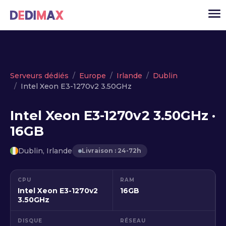
Cloud serveur
Serveurs dédiés
Europe
Irlande
Dublin
Intel Xeon E3-1270v2 3.50GHz
VPS
Serveurs dédiés
Intel Xeon E3-1270v2 3.50GHz ·
16GB
Solutions
▾
API
Dublin, Irlande
Livraison : 24-72h
Actualité
CPU
RAM
USD
▾
Intel Xeon E3-1270v2
16GB
MON ESPACE
3.50GHz
DISQUE
RÉSEAU