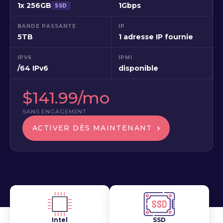
1x 256GB
1Gbps
SSD
BANDE PASSANTE
IP
5TB
1 adresse IP fournie
IPV6
IPMI
/64 IPv6
disponible
$141.99/mo
SANS ENGAGEMENT
ACTIVER DÈS MAINTENANT
Intel
SSD