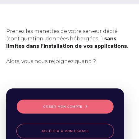
Prenez les manettes de votre serveur dédié
(configuration, données hébergées…)
sans
limites dans l’installation de vos applications.
Alors, vous nous rejoignez quand ?
CRÉER MON COMPTE
ACCÉDER À MON ESPACE