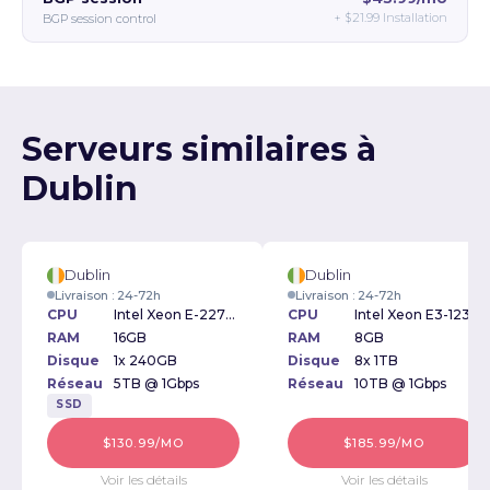
+
$21.99
Installation
BGP session control
Serveurs similaires à
Dublin
Dublin
Dublin
Livraison : 24-72h
Livraison : 24-72h
CPU
Intel Xeon E-2276G 3.80GHz
CPU
Intel Xeon E3-1230v2 3.30GHz
RAM
16GB
RAM
8GB
Disque
1x 240GB
Disque
8x 1TB
Réseau
5TB @ 1Gbps
Réseau
10TB @ 1Gbps
SSD
$130.99/MO
$185.99/MO
Voir les détails
Voir les détails