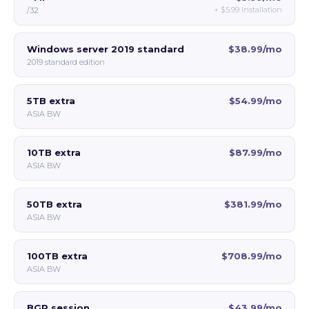
+
$5.99
Installation
/32
Windows server 2019 standard
$38.99/mo
2019 standard edition
5TB extra
$54.99/mo
ASIA BW
10TB extra
$87.99/mo
ASIA BW
50TB extra
$381.99/mo
ASIA BW
100TB extra
$708.99/mo
ASIA BW
BGP session
$43.99/mo