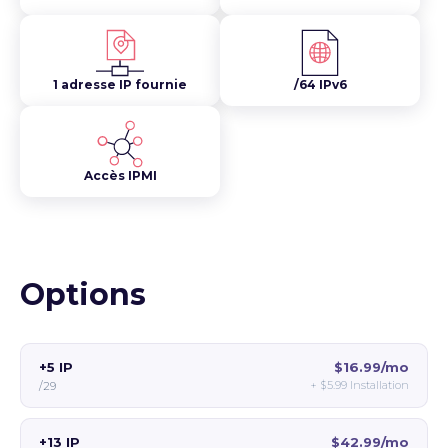
1 adresse IP fournie
/64 IPv6
Accès IPMI
Options
+5 IP
$16.99/mo
+
$5.99
Installation
/29
+13 IP
$42.99/mo