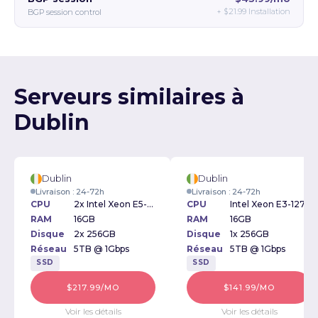
+
$21.99
Installation
BGP session control
Serveurs similaires à
Dublin
Dublin
Dublin
Livraison : 24-72h
Livraison : 24-72h
CPU
2x Intel Xeon E5-2609v2 2.50GHz
CPU
Intel Xeon E3-1270v2 3.50GHz
RAM
16GB
RAM
16GB
Disque
2x 256GB
Disque
1x 256GB
Réseau
5TB @ 1Gbps
Réseau
5TB @ 1Gbps
SSD
SSD
$217.99/MO
$141.99/MO
Voir les détails
Voir les détails