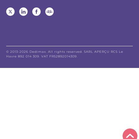
© 2013-2026 Dedimax. All rights reserved. SARL APERÇU RCS Le
Havre 892 014 309. VAT FR52892014309.