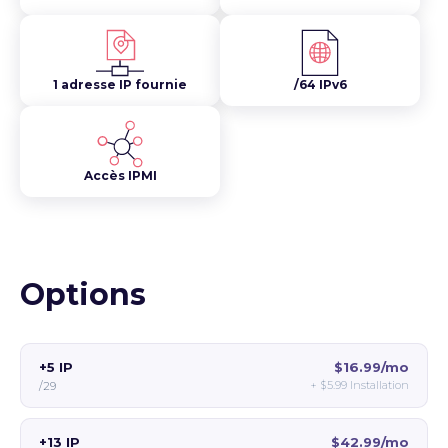
1 adresse IP fournie
/64 IPv6
Accès IPMI
Options
+5 IP
$16.99/mo
+
$5.99
Installation
/29
+13 IP
$42.99/mo