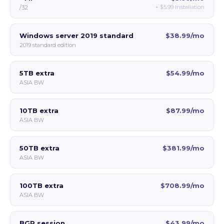
+
$5.99
Installation
/32
Windows server 2019 standard
$38.99/mo
2019 standard edition
5TB extra
$54.99/mo
ASIA BW
10TB extra
$87.99/mo
ASIA BW
50TB extra
$381.99/mo
ASIA BW
100TB extra
$708.99/mo
ASIA BW
BGP session
$43.99/mo