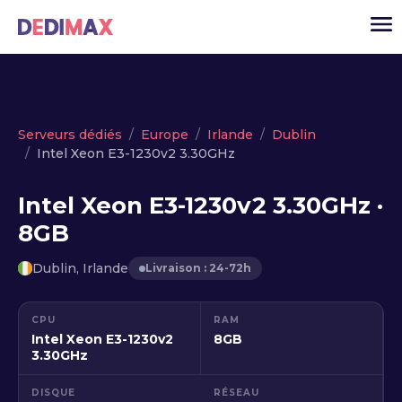
Cloud serveur
Serveurs dédiés
Europe
Irlande
Dublin
Intel Xeon E3-1230v2 3.30GHz
VPS
Serveurs dédiés
Intel Xeon E3-1230v2 3.30GHz ·
8GB
Solutions
▾
API
Dublin, Irlande
Livraison : 24-72h
Actualité
CPU
RAM
USD
▾
Intel Xeon E3-1230v2
8GB
MON ESPACE
3.30GHz
DISQUE
RÉSEAU