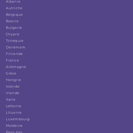
Albanie
Autriche
Belgique
Bosnie
Bulgarie
Chypre
Tchéquie
Danemark
Finlande
France
Allemagne
Grèce
Hongrie
Islande
Irlande
italie
Lettonie
Lituanie
Luxembourg
Moldavie
Pays-bas