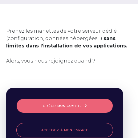
Prenez les manettes de votre serveur dédié
(configuration, données hébergées…)
sans
limites dans l’installation de vos applications.
Alors, vous nous rejoignez quand ?
CRÉER MON COMPTE
ACCÉDER À MON ESPACE