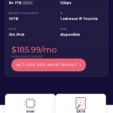
8x 1TB
1Gbps
SATA
BANDE PASSANTE
IP
10TB
1 adresse IP fournie
IPV6
IPMI
/64 IPv6
disponible
$185.99/mo
SANS ENGAGEMENT
ACTIVER DÈS MAINTENANT
Intel
SATA