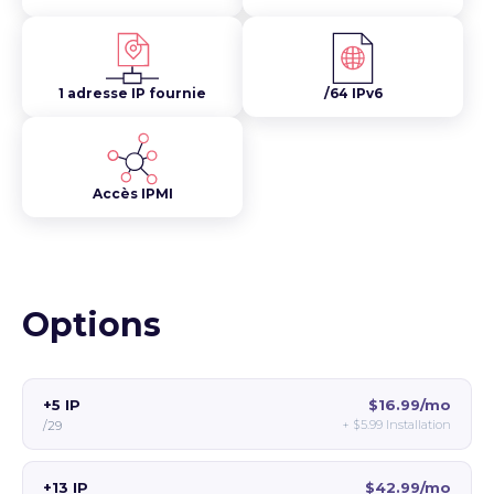
1 adresse IP fournie
/64 IPv6
Accès IPMI
Options
+5 IP
$16.99/mo
+
$5.99
Installation
/29
+13 IP
$42.99/mo