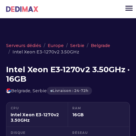
Cloud serveur
Serveurs dédiés
Europe
Serbie
Belgrade
Intel Xeon E3-1270v2 3.50GHz
VPS
Serveurs dédiés
Intel Xeon E3-1270v2 3.50GHz ·
16GB
Solutions
▾
API
Belgrade, Serbie
Livraison : 24-72h
Actualité
CPU
RAM
USD
▾
Intel Xeon E3-1270v2
16GB
MON ESPACE
3.50GHz
DISQUE
RÉSEAU