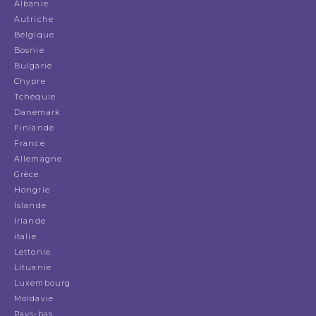
Albanie
Autriche
Belgique
Bosnie
Bulgarie
Chypre
Tchéquie
Danemark
Finlande
France
Allemagne
Grèce
Hongrie
Islande
Irlande
italie
Lettonie
Lituanie
Luxembourg
Moldavie
Pays-bas