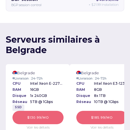
+
$21.99
Installation
BGP session control
Serveurs similaires à
Belgrade
Belgrade
Belgrade
Livraison : 24-72h
Livraison : 24-72h
CPU
Intel Xeon E-2276G 3.80GHz
CPU
Intel Xeon E3-1230v2 3.30GHz
RAM
16GB
RAM
8GB
Disque
1x 240GB
Disque
8x 1TB
Réseau
5TB @ 1Gbps
Réseau
10TB @ 1Gbps
SSD
$130.99/MO
$185.99/MO
Voir les détails
Voir les détails