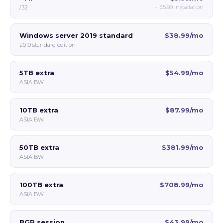
+
$5.99
Installation
/32
Windows server 2019 standard
$38.99/mo
2019 standard edition
5TB extra
$54.99/mo
ASIA BW
10TB extra
$87.99/mo
ASIA BW
50TB extra
$381.99/mo
ASIA BW
100TB extra
$708.99/mo
ASIA BW
BGP session
$43.99/mo