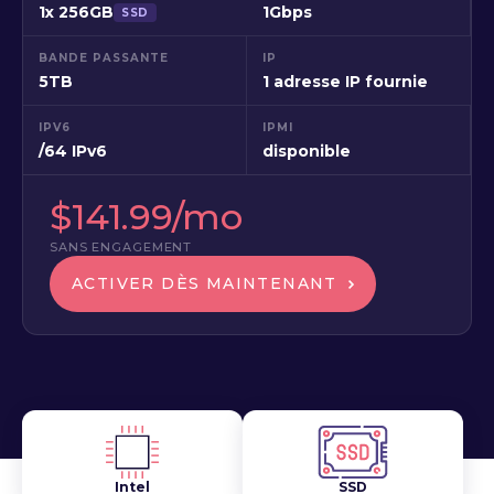
1x 256GB
1Gbps
SSD
BANDE PASSANTE
IP
5TB
1 adresse IP fournie
IPV6
IPMI
/64 IPv6
disponible
$141.99/mo
SANS ENGAGEMENT
ACTIVER DÈS MAINTENANT
Intel
SSD