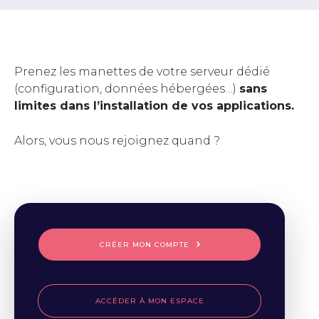
Prenez les manettes de votre serveur dédié
(configuration, données hébergées…)
sans
limites dans l’installation de vos applications.
Alors, vous nous rejoignez quand ?
CRÉER MON COMPTE
ACCÉDER À MON ESPACE