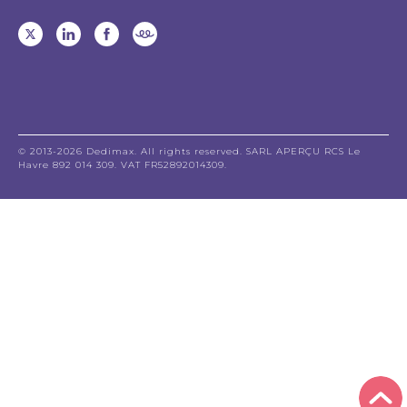
© 2013-2026 Dedimax. All rights reserved. SARL APERÇU RCS Le
Havre 892 014 309. VAT FR52892014309.