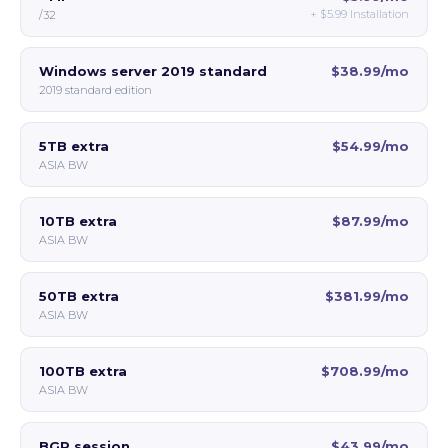
+
$5.99
Installation
/32
Windows server 2019 standard
$38.99/mo
2019 standard edition
5TB extra
$54.99/mo
ASIA BW
10TB extra
$87.99/mo
ASIA BW
50TB extra
$381.99/mo
ASIA BW
100TB extra
$708.99/mo
ASIA BW
BGP session
$43.99/mo