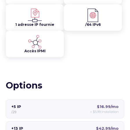
1 adresse IP fournie
/64 IPv6
Accès IPMI
Options
+5 IP
$16.99/mo
+
$5.99
Installation
/29
+13 IP
$42.99/mo