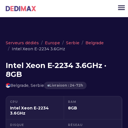
Cloud serveur
Serveurs dédiés
Europe
Serbie
Belgrade
Intel Xeon E-2234 3.6GHz
VPS
Serveurs dédiés
Intel Xeon E-2234 3.6GHz ·
8GB
Solutions
▾
API
Belgrade, Serbie
Livraison : 24-72h
Actualité
CPU
RAM
USD
▾
Intel Xeon E-2234
8GB
MON ESPACE
3.6GHz
DISQUE
RÉSEAU