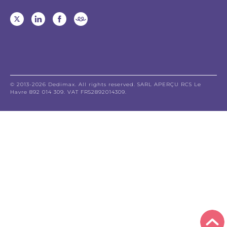
© 2013-2026 Dedimax. All rights reserved. SARL APERÇU RCS Le
Havre 892 014 309. VAT FR52892014309.