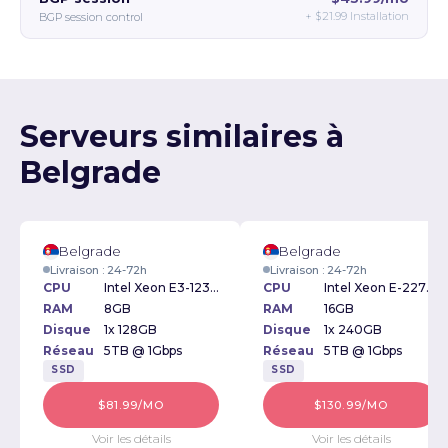
+
$21.99
Installation
BGP session control
Serveurs similaires à
Belgrade
Belgrade
Belgrade
Livraison : 24-72h
Livraison : 24-72h
CPU
Intel Xeon E3-1230v2 3.30GHz
CPU
Intel Xeon E-2276G 3.80GHz
RAM
8GB
RAM
16GB
Disque
1x 128GB
Disque
1x 240GB
Réseau
5TB @ 1Gbps
Réseau
5TB @ 1Gbps
SSD
SSD
$81.99/MO
$130.99/MO
Voir les détails
Voir les détails