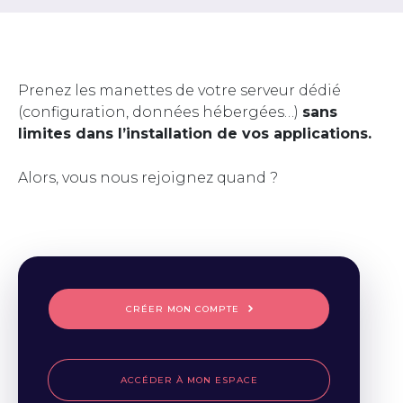
Prenez les manettes de votre serveur dédié
(configuration, données hébergées…)
sans
limites dans l’installation de vos applications.
Alors, vous nous rejoignez quand ?
CRÉER MON COMPTE
ACCÉDER À MON ESPACE