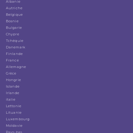
Albanie
Autriche
Belgique
Bosnie
Bulgarie
Chypre
Tchéquie
Danemark
Finlande
France
Allemagne
Grèce
Hongrie
Islande
Irlande
italie
Lettonie
Lituanie
Luxembourg
Moldavie
Pays-bas