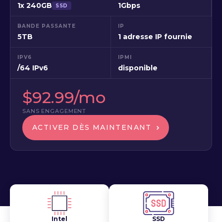
1x 240GB
1Gbps
SSD
BANDE PASSANTE
IP
5TB
1 adresse IP fournie
IPV6
IPMI
/64 IPv6
disponible
$92.99/mo
SANS ENGAGEMENT
ACTIVER DÈS MAINTENANT
Intel
SSD