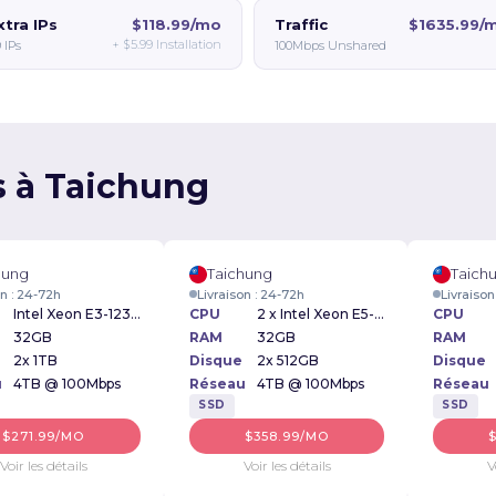
xtra IPs
$118.99/mo
Traffic
$1635.99/
+
$5.99
Installation
 IPs
100Mbps Unshared
s à Taichung
hung
Taichung
Taich
on : 24-72h
Livraison : 24-72h
Livraison
Intel Xeon E3-1230v2 3.30GHz
CPU
2 x Intel Xeon E5-2430 2.20GHz
CPU
32GB
RAM
32GB
RAM
2x 1TB
Disque
2x 512GB
Disque
u
4TB @ 100Mbps
Réseau
4TB @ 100Mbps
Réseau
SSD
SSD
$271.99/MO
$358.99/MO
Voir les détails
Voir les détails
V