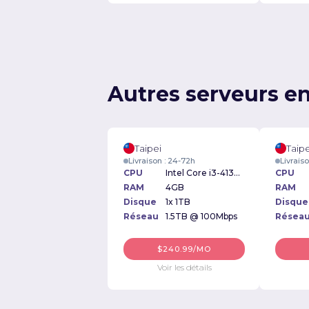
Autres serveurs e
Taipei
Taipe
Livraison : 24-72h
Livrais
CPU
Intel Core i3-4130 3.40GHz
CPU
RAM
4GB
RAM
Disque
1x 1TB
Disque
Réseau
1.5TB @ 100Mbps
Résea
$240.99/MO
Voir les détails