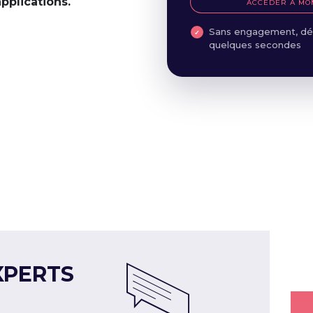
applications.
ACCÉDER À MO
Sans engagement, dé
quelques secondes
XPERTS