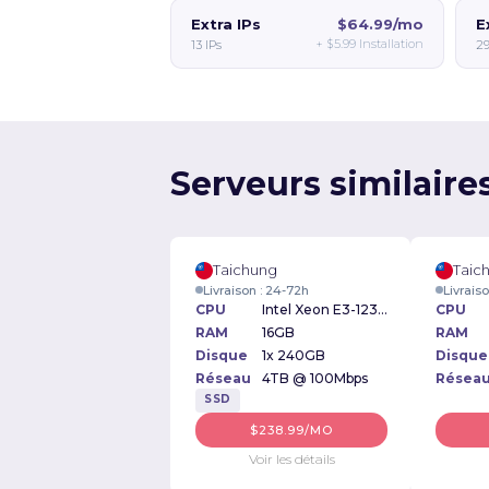
Extra IPs
$64.99/mo
E
+
$5.99
Installation
13 IPs
29
Serveurs similaire
Taichung
Taic
Livraison : 24-72h
Livrais
CPU
Intel Xeon E3-1230v2 3.30GHz
CPU
RAM
16GB
RAM
Disque
1x 240GB
Disque
Réseau
4TB @ 100Mbps
Résea
SSD
$238.99/MO
Voir les détails