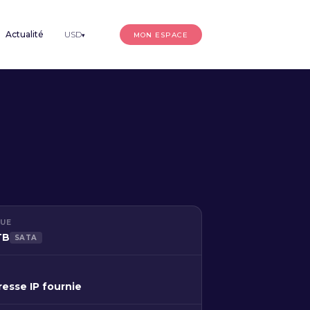
Actualité
USD
MON ESPACE
▾
QUE
TB
SATA
resse IP fournie