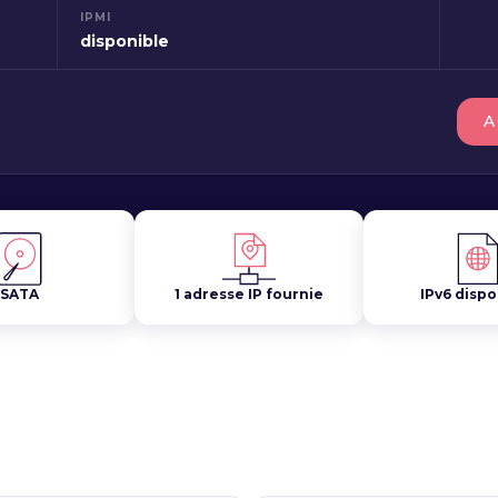
IPMI
disponible
A
SATA
1 adresse IP fournie
IPv6 dispo