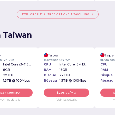
EXPLORER D'AUTRES OPTIONS À TAICHUNG
n Taiwan
i
Taipei
Taipei
on : 24-72h
Livraison : 24-72h
Livraison
Intel Core i3-4130 3.40GHz
CPU
Intel Core i3-4130 3.40GHz
CPU
8GB
RAM
16GB
RAM
2x 1TB
Disque
2x 1TB
Disque
u
1.5TB @ 100Mbps
Réseau
1.5TB @ 100Mbps
Réseau
$277.99/MO
$295.99/MO
Voir les détails
Voir les détails
V