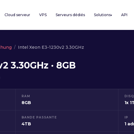
Cloud serveur
VPS
Serveurs dédiés
Solutions
API
▾
chung
Intel Xeon E3-1230v2 3.30GHz
v2 3.30GHz · 8GB
RAM
DIS
8GB
1x 1
BANDE PASSANTE
IP
4TB
1 ad