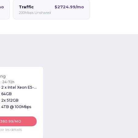
mo
Traffic
$2724.99/mo
200Mbps Unshared
ung
 : 24-72h
2 x Intel Xeon E5-2640 2.50GHz
64GB
2x 512GB
4TB @ 100Mbps
$380.99/MO
oir les détails