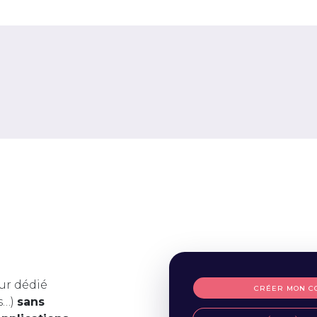
ur dédié
CRÉER MON C
s…)
sans