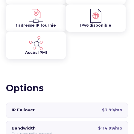
1 adresse IP fournie
IPv6 disponible
Accès IPMI
Options
IP Failover
$3.99/mo
Bandwidth
$114.99/mo
Fair usage policy removal