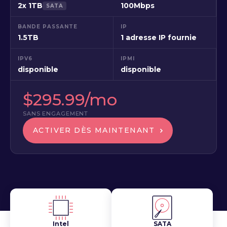
2x 1TB
100Mbps
SATA
BANDE PASSANTE
IP
1.5TB
1 adresse IP fournie
IPV6
IPMI
disponible
disponible
$295.99/mo
SANS ENGAGEMENT
ACTIVER DÈS MAINTENANT
Intel
SATA