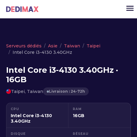
Cloud serveur
Serveurs dédiés
Asie
Taiwan
Taipei
Intel Core i3-4130 3.40GHz
VPS
Serveurs dédiés
Intel Core i3-4130 3.40GHz ·
16GB
Solutions
▾
API
Taipei, Taiwan
Livraison : 24-72h
Actualité
CPU
RAM
USD
▾
Intel Core i3-4130
16GB
MON ESPACE
3.40GHz
DISQUE
RÉSEAU