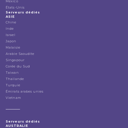
Mexico
États-Unis
Serveurs dédiés
ASIE
Chine
Inde
Israel
Japon
Malaisie
Arabie Saoudite
Singapour
Corée du Sud
Taiwan
Thailande
Turquie
Émirats arabes unies
Vietnam
Serveurs dédiés
AUSTRALIE