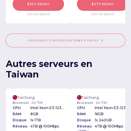
$307.99/MO
$277.99/MO
Voir les détails
Voir les détails
EXPLORER D'AUTRES OPTIONS À TAIPEI
Autres serveurs en
Taiwan
Taichung
Taichung
Livraison : 24-72h
Livraison : 24-72h
CPU
Intel Xeon E3-1230v2 3.30GHz
CPU
Intel Xeon E3-1230v2 3.30GHz
RAM
8GB
RAM
16GB
Disque
1x 1TB
Disque
1x 240GB
Réseau
4TB @ 100Mbps
Réseau
4TB @ 100Mbps