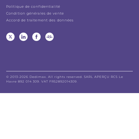
Politique de confidentialité
Condition générales de vente
Accord de traitement des données
© 2013-2026 Dedimax. All rights reserved. SARL APERÇU RCS Le
Havre 892 014 309. VAT FR52892014309.