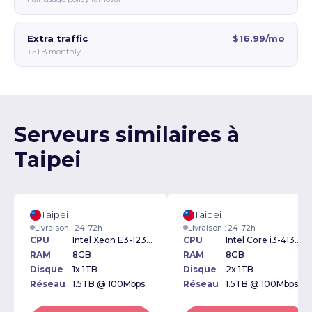
Extra traffic
$16.99/mo
+5TB monthly
Serveurs similaires à
Taipei
Taipei
Taipei
Livraison : 24-72h
Livraison : 24-72h
CPU
Intel Xeon E3-1230 3.20GHz
CPU
Intel Core i3-4130 3.40GHz
RAM
8GB
RAM
8GB
Disque
1x 1TB
Disque
2x 1TB
Réseau
1.5TB @ 100Mbps
Réseau
1.5TB @ 100Mbps