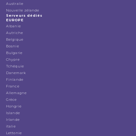
Australie
Nouvelle zélande
Serveurs dédiés
EUROPE
Albanie
Autriche
Belgique
Bosnie
Bulgarie
Chypre
Tchéquie
Danemark
Finlande
France
Allemagne
Grèce
Hongrie
Islande
Irlande
italie
Lettonie