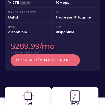
1x 2TB
10Mbps
SATA
BANDE PASSANTE
IP
Unltd
1 adresse IP fournie
IPV6
IPMI
disponible
disponible
$289.99/mo
SANS ENGAGEMENT
ACTIVER DÈS MAINTENANT
Intel
SATA