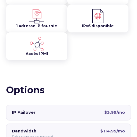
1 adresse IP fournie
IPv6 disponible
Accès IPMI
Options
IP Failover
$3.99/mo
Bandwidth
$114.99/mo
Fair usage policy removal