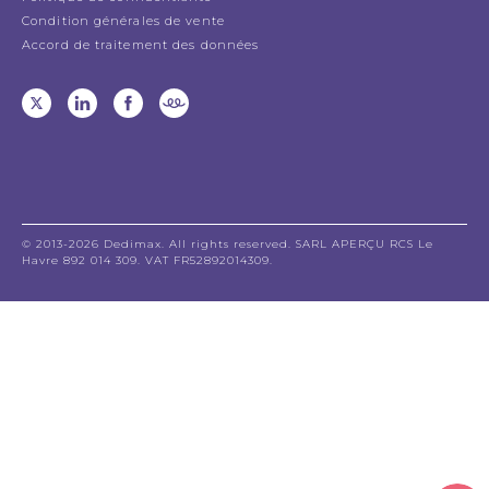
Condition générales de vente
Accord de traitement des données
© 2013-2026 Dedimax. All rights reserved. SARL APERÇU RCS Le
Havre 892 014 309. VAT FR52892014309.