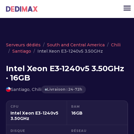
Cloud serveur
Serveurs dédiés
South and Central America
Chili
Santiago
Intel Xeon E3-1240v5 3.50GHz
VPS
Serveurs dédiés
Intel Xeon E3-1240v5 3.50GHz
· 16GB
Solutions
▾
API
Santiago, Chili
Livraison : 24-72h
Actualité
CPU
RAM
USD
▾
Intel Xeon E3-1240v5
16GB
MON ESPACE
3.50GHz
DISQUE
RÉSEAU