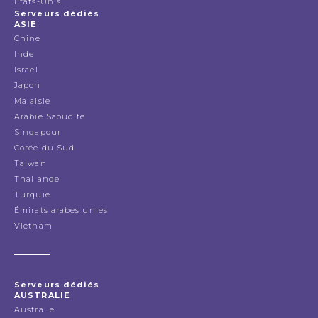
États-Unis
Serveurs dédiés
ASIE
Chine
Inde
Israel
Japon
Malaisie
Arabie Saoudite
Singapour
Corée du Sud
Taiwan
Thailande
Turquie
Émirats arabes unies
Vietnam
Serveurs dédiés
AUSTRALIE
Australie