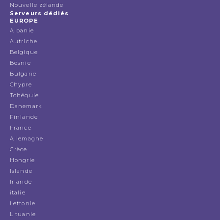
Nouvelle zélande
Serveurs dédiés
EUROPE
Albanie
Autriche
Belgique
Bosnie
Bulgarie
Chypre
Tchéquie
Danemark
Finlande
France
Allemagne
Grèce
Hongrie
Islande
Irlande
italie
Lettonie
Lituanie