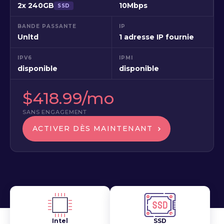
2x 240GB
10Mbps
SSD
BANDE PASSANTE
IP
Unltd
1 adresse IP fournie
IPV6
IPMI
disponible
disponible
$418.99/mo
SANS ENGAGEMENT
ACTIVER DÈS MAINTENANT
Intel
SSD