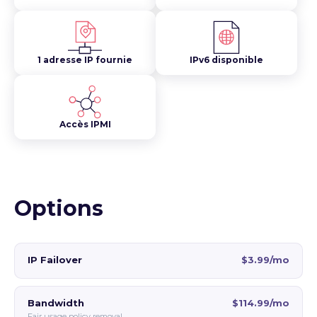
1 adresse IP fournie
IPv6 disponible
Accès IPMI
Options
IP Failover
$3.99/mo
Bandwidth
$114.99/mo
Fair usage policy removal