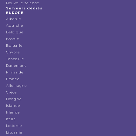
Nouvelle zélande
Serveurs dédiés
EUROPE
Albanie
Autriche
Belgique
Bosnie
Bulgarie
Chypre
Tchéquie
Danemark
Finlande
France
Allemagne
Grèce
Hongrie
Islande
Irlande
italie
Lettonie
Lituanie