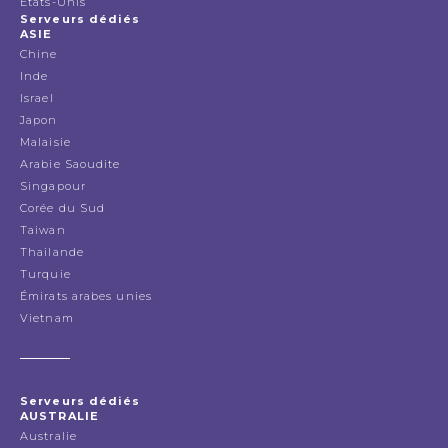
États-Unis
Serveurs dédiés
ASIE
Chine
Inde
Israel
Japon
Malaisie
Arabie Saoudite
Singapour
Corée du Sud
Taiwan
Thailande
Turquie
Émirats arabes unies
Vietnam
Serveurs dédiés
AUSTRALIE
Australie