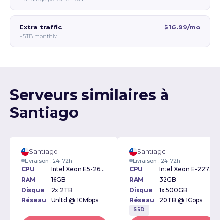
Extra traffic
$16.99/mo
+5TB monthly
Serveurs similaires à
Santiago
Santiago
Santiago
Livraison : 24-72h
Livraison : 24-72h
CPU
Intel Xeon E5-2620v4 2.10GHz
CPU
Intel Xeon E-2276G 3.80GHz
RAM
16GB
RAM
32GB
Disque
2x 2TB
Disque
1x 500GB
Réseau
Unltd @ 10Mbps
Réseau
20TB @ 1Gbps
SSD