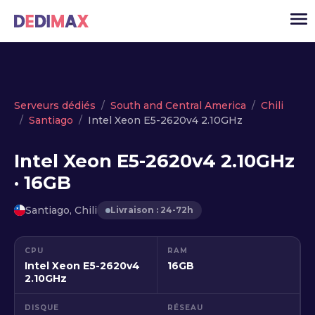
Cloud serveur
Serveurs dédiés
South and Central America
Chili
Santiago
Intel Xeon E5-2620v4 2.10GHz
VPS
Serveurs dédiés
Intel Xeon E5-2620v4 2.10GHz
· 16GB
Solutions
▾
API
Santiago, Chili
Livraison : 24-72h
Actualité
CPU
RAM
USD
▾
Intel Xeon E5-2620v4
16GB
MON ESPACE
2.10GHz
DISQUE
RÉSEAU