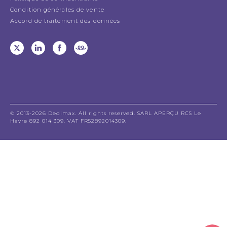
Condition générales de vente
Accord de traitement des données
© 2013-2026 Dedimax. All rights reserved. SARL APERÇU RCS Le
Havre 892 014 309. VAT FR52892014309.