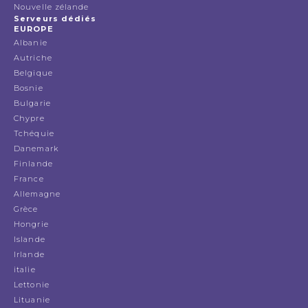
Nouvelle zélande
Serveurs dédiés
EUROPE
Albanie
Autriche
Belgique
Bosnie
Bulgarie
Chypre
Tchéquie
Danemark
Finlande
France
Allemagne
Grèce
Hongrie
Islande
Irlande
italie
Lettonie
Lituanie