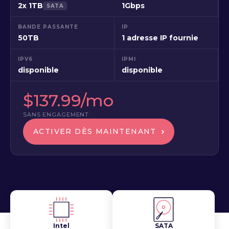
2x 1TB
1Gbps
SATA
BANDE PASSANTE
IP
50TB
1 adresse IP fournie
IPV6
IPMI
disponible
disponible
$137.99/mo
SANS ENGAGEMENT
ACTIVER DÈS MAINTENANT
Intel
SATA