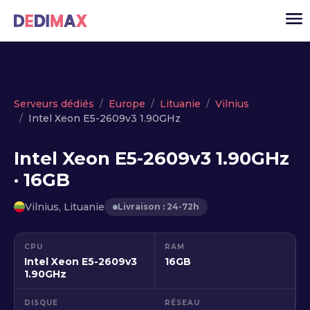
Cloud serveur
Serveurs dédiés
Europe
Lituanie
Vilnius
Intel Xeon E5-2609v3 1.90GHz
VPS
Serveurs dédiés
Intel Xeon E5-2609v3 1.90GHz
· 16GB
Solutions
▾
API
Vilnius, Lituanie
Livraison : 24-72h
Actualité
CPU
RAM
USD
▾
Intel Xeon E5-2609v3
16GB
MON ESPACE
1.90GHz
DISQUE
RÉSEAU