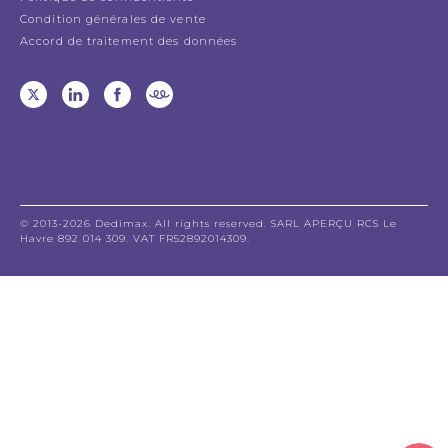
Condition générales de vente
Accord de traitement des données
© 2013-2026 Dedimax. All rights reserved. SARL APERÇU RCS Le
Havre 892 014 309. VAT FR52892014309.