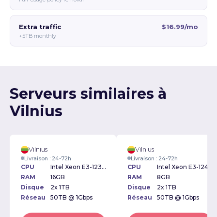
Extra traffic
$16.99/mo
+5TB monthly
Serveurs similaires à
Vilnius
Vilnius
Vilnius
Livraison : 24-72h
Livraison : 24-72h
CPU
Intel Xeon E3-1230v5 3.40GHz
CPU
Intel Xeon E3-1241v3 3.50GHz
RAM
16GB
RAM
8GB
Disque
2x 1TB
Disque
2x 1TB
Réseau
50TB @ 1Gbps
Réseau
50TB @ 1Gbps