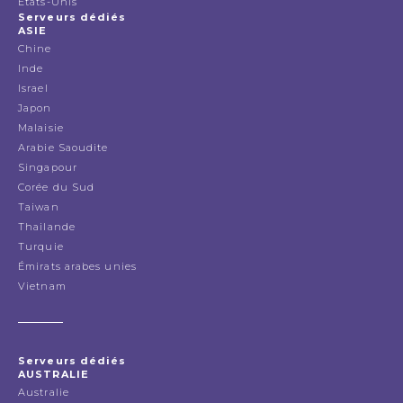
États-Unis
Serveurs dédiés
ASIE
Chine
Inde
Israel
Japon
Malaisie
Arabie Saoudite
Singapour
Corée du Sud
Taiwan
Thailande
Turquie
Émirats arabes unies
Vietnam
Serveurs dédiés
AUSTRALIE
Australie