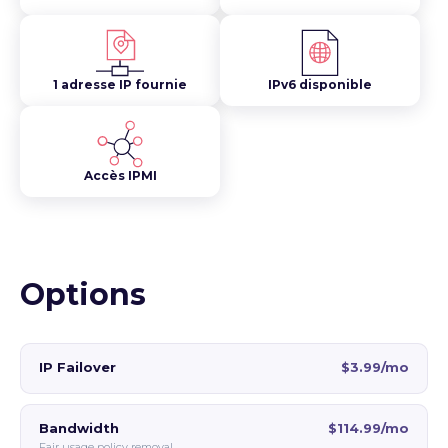
1 adresse IP fournie
IPv6 disponible
Accès IPMI
Options
IP Failover
$3.99/mo
Bandwidth
$114.99/mo
Fair usage policy removal