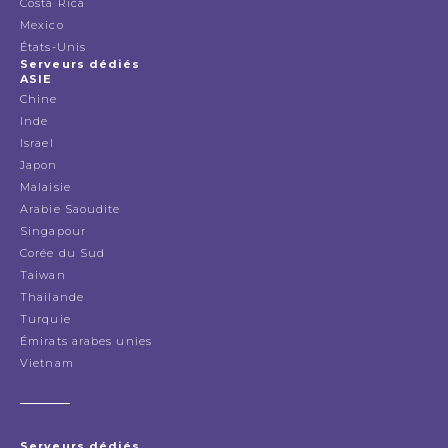
Costa Rica
Mexico
États-Unis
Serveurs dédiés
ASIE
Chine
Inde
Israel
Japon
Malaisie
Arabie Saoudite
Singapour
Corée du Sud
Taiwan
Thailande
Turquie
Émirats arabes unies
Vietnam
Serveurs dédiés