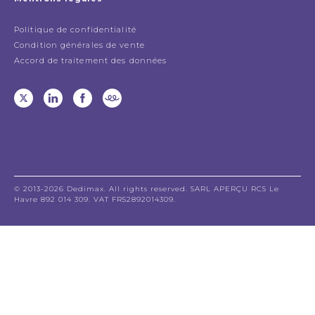
Politique de confidentialité
Condition générales de vente
Accord de traitement des données
© 2013-2026 Dedimax. All rights reserved. SARL APERÇU RCS Le
Havre 892 014 309. VAT FR52892014309.