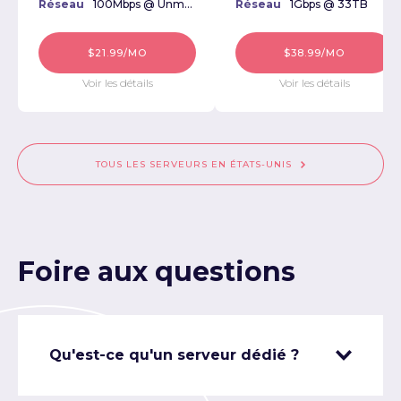
Réseau
100Mbps @ Unmetered
Réseau
1Gbps @ 33TB
$21.99/MO
$38.99/MO
Voir les détails
Voir les détails
TOUS LES SERVEURS EN ÉTATS-UNIS
Foire aux questions
Qu'est-ce qu'un serveur dédié ?