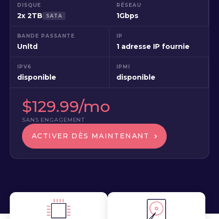
DISQUE
RÉSEAU
2x 2TB
1Gbps
SATA
BANDE PASSANTE
IP
Unltd
1 adresse IP fournie
IPV6
IPMI
disponible
disponible
$129.99/mo
SANS ENGAGEMENT
ACTIVER DÈS MAINTENANT