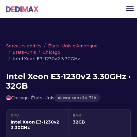
Cloud serveur
Serveurs dédiés
États-Unis d'Amérique
États-Unis
Chicago
VPS
Intel Xeon E3-1230v2 3.30GHz
Serveurs dédiés
Intel Xeon E3-1230v2 3.30GHz ·
Solutions
▾
32GB
API
Chicago, États-Unis
Livraison : 24-72h
Actualité
USD
▾
CPU
RAM
MON ESPACE
Intel Xeon E3-1230v2
32GB
3.30GHz