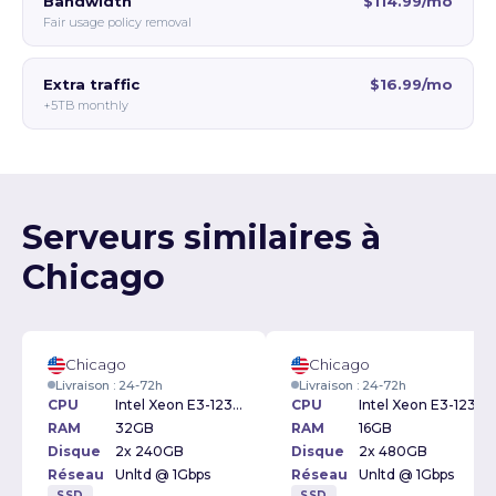
Bandwidth
$114.99/mo
Fair usage policy removal
Extra traffic
$16.99/mo
+5TB monthly
Serveurs similaires à
Chicago
Chicago
Chicago
Livraison : 24-72h
Livraison : 24-72h
CPU
Intel Xeon E3-1230v2 3.30GHz
CPU
Intel Xeon E3-1230v2 3.30GHz
RAM
32GB
RAM
16GB
Disque
2x 240GB
Disque
2x 480GB
Réseau
Unltd @ 1Gbps
Réseau
Unltd @ 1Gbps
SSD
SSD