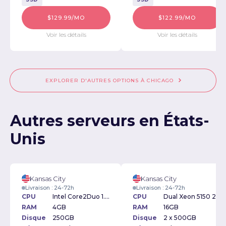
$129.99/MO
$122.99/MO
Voir les détails
Voir les détails
EXPLORER D'AUTRES OPTIONS À CHICAGO
Autres serveurs en États-
Unis
Kansas City
Kansas City
Livraison : 24-72h
Livraison : 24-72h
CPU
Intel Core2Duo 1.6GHz
CPU
Dual Xeon 5150 2.66Ghz
RAM
4GB
RAM
16GB
Disque
250GB
Disque
2 x 500GB