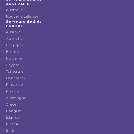
AUSTRALIE
Australie
Nouvelle zélande
Serveurs dédiés
EUROPE
Albanie
Autriche
Belgique
Bosnie
Bulgarie
Chypre
Tchéquie
Danemark
Finlande
France
Allemagne
Grèce
Hongrie
Islande
Irlande
italie