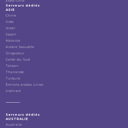
États-Unis
Serveurs dédiés
ASIE
Chine
Inde
Israel
Japon
Malaisie
Arabie Saoudite
Singapour
Corée du Sud
Taiwan
Thailande
Turquie
Émirats arabes unies
Vietnam
Serveurs dédiés
AUSTRALIE
Australie