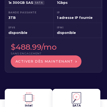
1x 300GB SAS
1Gbps
SATA
BANDE PASSANTE
IP
3TB
1 adresse IP fournie
IPV6
IPMI
disponible
disponible
$488.99/mo
SANS ENGAGEMENT
ACTIVER DÈS MAINTENANT
Intel
SATA