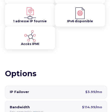
1 adresse IP fournie
IPv6 disponible
Accès IPMI
Options
IP Failover
$3.99/mo
Bandwidth
$114.99/mo
Fair usage policy removal