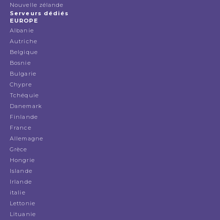
Nouvelle zélande
Serveurs dédiés
EUROPE
Albanie
Autriche
Belgique
Bosnie
Bulgarie
Chypre
Tchéquie
Danemark
Finlande
France
Allemagne
Grèce
Hongrie
Islande
Irlande
italie
Lettonie
Lituanie