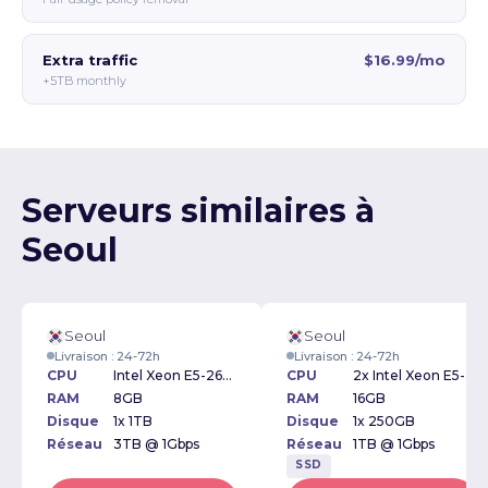
Extra traffic
$16.99/mo
+5TB monthly
Serveurs similaires à
Seoul
Seoul
Seoul
Livraison : 24-72h
Livraison : 24-72h
CPU
Intel Xeon E5-2620v4 2.10GHz
CPU
2x Intel Xeon E5-2620 2.00GHz
RAM
8GB
RAM
16GB
Disque
1x 1TB
Disque
1x 250GB
Réseau
3TB @ 1Gbps
Réseau
1TB @ 1Gbps
SSD