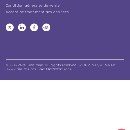
Condition générales de vente
Accord de traitement des données
© 2013-2026 Dedimax. All rights reserved. SARL APERÇU RCS Le
Havre 892 014 309. VAT FR52892014309.