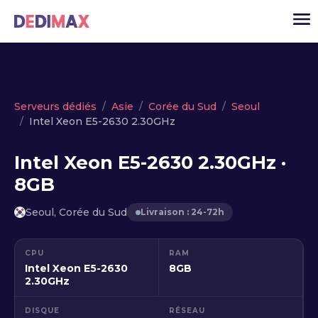
Cloud serveur
Serveurs dédiés
Asie
Corée du Sud
Seoul
Intel Xeon E5-2630 2.30GHz
VPS
Serveurs dédiés
Intel Xeon E5-2630 2.30GHz ·
8GB
Solutions
▾
API
Seoul, Corée du Sud
Livraison : 24-72h
Actualité
CPU
RAM
USD
▾
Intel Xeon E5-2630
8GB
MON ESPACE
2.30GHz
DISQUE
RÉSEAU