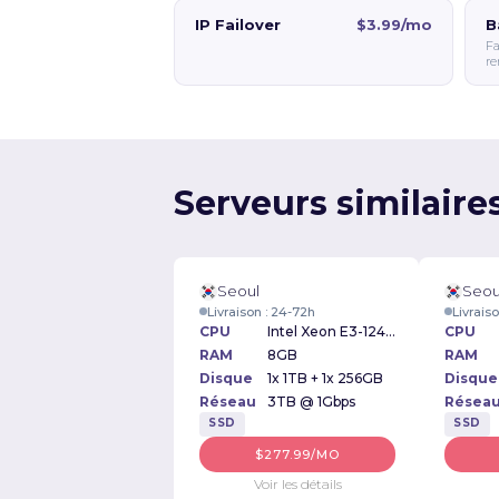
IP Failover
$3.99/mo
B
Fa
re
Serveurs similaire
Seoul
Seou
Livraison : 24-72h
Livrais
CPU
Intel Xeon E3-1246v3 3.50GHz
CPU
RAM
8GB
RAM
Disque
1x 1TB + 1x 256GB
Disque
Réseau
3TB @ 1Gbps
Résea
SSD
SSD
$277.99/MO
Voir les détails