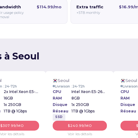
andwidth
$114.99/mo
Extra traffic
$16.99/
ir usage policy
+5TB monthly
moval
s à Seoul
l
Seoul
Seoul
on : 24-72h
Livraison : 24-72h
Livraison
2x Intel Xeon E5-2609 2.40GHz
CPU
Intel Xeon E5-2609 2.40GHz
CPU
16GB
RAM
8GB
RAM
1x 250GB
Disque
1x 250GB
Disque
u
1TB @ 1Gbps
Réseau
1TB @ 1Gbps
Réseau
SSD
$307.99/MO
$240.99/MO
Voir les détails
Voir les détails
V