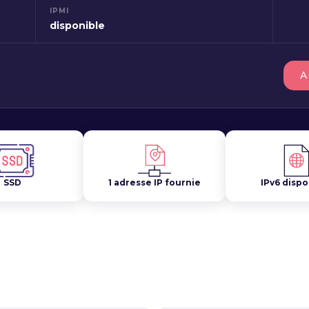
IPMI
disponible
A
SSD
1 adresse IP fournie
IPv6 dispo