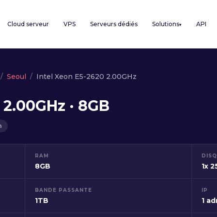
Cloud serveur
VPS
Serveurs dédiés
Solutions
API
▾
Seoul
Intel Xeon E5-2620 2.00GHz
 2.00GHz · 8GB
h
RAM
DIS
8GB
1x 
BANDE PASSANTE
IP
1TB
1 ad