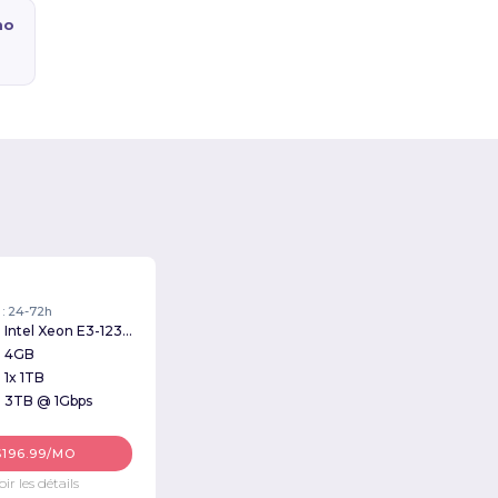
mo
 : 24-72h
Intel Xeon E3-1230v2 3.30GHz
4GB
1x 1TB
3TB @ 1Gbps
$196.99/MO
oir les détails