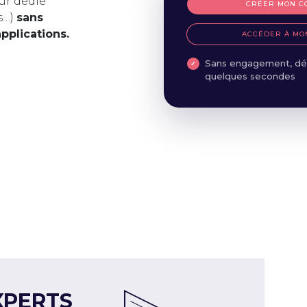
ur dédié
CRÉER MON C
s…)
sans
applications.
ACCÉDER À MO
Sans engagement, dé
quelques secondes
XPERTS