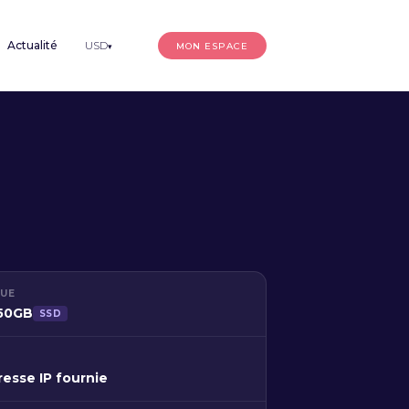
Actualité
USD
MON ESPACE
▾
QUE
250GB
SSD
resse IP fournie