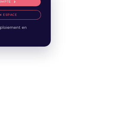
OMPTE
N ESPACE
ploiement en