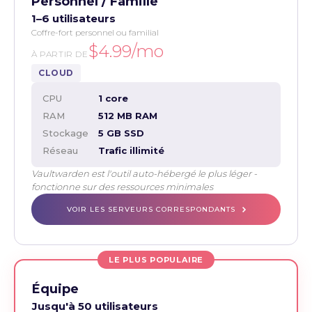
Personnel / Famille
1–6 utilisateurs
Coffre-fort personnel ou familial
$4.99/mo
À PARTIR DE
CLOUD
CPU
1 core
RAM
512 MB RAM
Stockage
5 GB SSD
Réseau
Trafic illimité
Vaultwarden est l'outil auto-hébergé le plus léger -
fonctionne sur des ressources minimales
VOIR LES SERVEURS CORRESPONDANTS
LE PLUS POPULAIRE
Équipe
Jusqu'à 50 utilisateurs