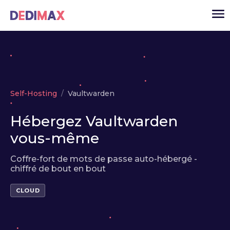
Cloud serveur
Self-Hosting
Vaultwarden
VPS
Serveurs dédiés
Hébergez Vaultwarden
Solutions
vous-même
▾
API
Coffre-fort de mots de passe auto-hébergé -
chiffré de bout en bout
Actualité
USD
▾
CLOUD
MON ESPACE