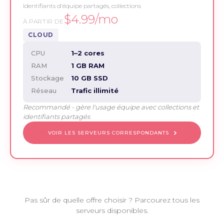
Identifiants d'équipe partagés, collections
$4.99/mo
À PARTIR DE
CLOUD
CPU
1–2 cores
RAM
1 GB RAM
Stockage
10 GB SSD
Réseau
Trafic illimité
Recommandé - gère l'usage équipe avec collections et
identifiants partagés
VOIR LES SERVEURS CORRESPONDANTS
Pas sûr de quelle offre choisir ? Parcourez tous les
serveurs disponibles.