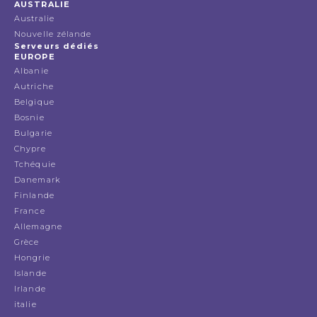
AUSTRALIE
Australie
Nouvelle zélande
Serveurs dédiés
EUROPE
Albanie
Autriche
Belgique
Bosnie
Bulgarie
Chypre
Tchéquie
Danemark
Finlande
France
Allemagne
Grèce
Hongrie
Islande
Irlande
italie