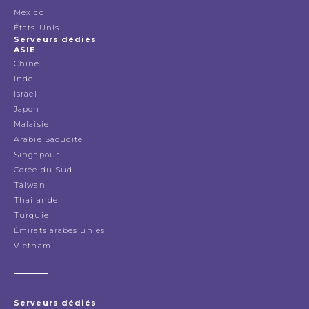
Mexico
États-Unis
Serveurs dédiés
ASIE
Chine
Inde
Israel
Japon
Malaisie
Arabie Saoudite
Singapour
Corée du Sud
Taiwan
Thailande
Turquie
Émirats arabes unies
Vietnam
Serveurs dédiés