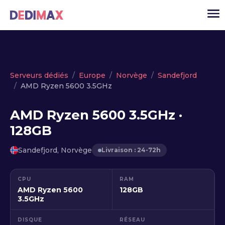
Cloud serveur
Serveurs dédiés
Europe
Norvège
Sandefjord
AMD Ryzen 5600 3.5GHz
VPS
Serveurs dédiés
AMD Ryzen 5600 3.5GHz ·
128GB
Solutions
▾
API
Sandefjord, Norvège
Livraison : 24-72h
Actualité
CPU
RAM
USD
▾
AMD Ryzen 5600
128GB
MON ESPACE
3.5GHz
DISQUE
RÉSEAU