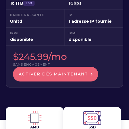
1x 1TB
1Gbps
SSD
BANDE PASSANTE
IP
Unltd
1 adresse IP fournie
IPV6
IPMI
disponible
disponible
$245.99/mo
SANS ENGAGEMENT
ACTIVER DÈS MAINTENANT
AMD
SSD