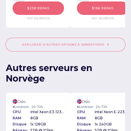
$258.99/MO
$196.99/MO
Voir les détails
Voir les détails
EXPLORER D'AUTRES OPTIONS À SANDEFJORD
Autres serveurs en
Norvège
Oslo
Oslo
Livraison : 24-72h
Livraison : 24-72h
CPU
Intel Xeon E3-1230v2 3.30GHz
CPU
Intel Xeon E-2234 3.6GHz
RAM
8GB
RAM
8GB
Disque
1x 128GB
Disque
1x 240GB
Réseau
5TB @ 1Gbps
Réseau
5TB @ 1Gbps