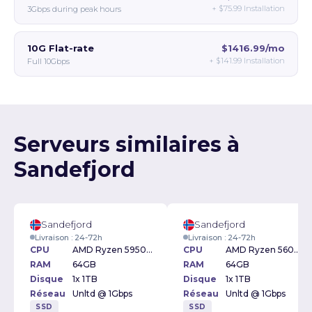
+
$75.99
Installation
3Gbps during peak hours
10G Flat-rate
$1416.99/mo
+
$141.99
Installation
Full 10Gbps
Serveurs similaires à
Sandefjord
Sandefjord
Sandefjord
Livraison : 24-72h
Livraison : 24-72h
CPU
AMD Ryzen 5950X 3.4GHz
CPU
AMD Ryzen 5600 3.5GHz
RAM
64GB
RAM
64GB
Disque
1x 1TB
Disque
1x 1TB
Réseau
Unltd @ 1Gbps
Réseau
Unltd @ 1Gbps
SSD
SSD