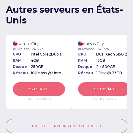
Autres serveurs en États-
Unis
Kansas City
Kansas City
Livraison : 24-72h
Livraison : 24-72h
CPU
Intel Core2Duo 1.6GHz
CPU
Dual Xeon 5150 2.66Ghz
RAM
4GB
RAM
16GB
Disque
250GB
Disque
2 x 500GB
Réseau
100Mbps @ Unmetered
Réseau
1Gbps @ 33TB
$21.99/MO
$38.99/MO
Voir les détails
Voir les détails
TOUS LES SERVEURS EN ÉTATS-UNIS