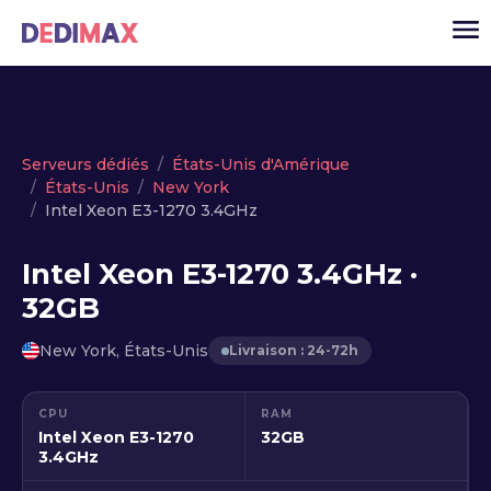
Cloud serveur
Serveurs dédiés
États-Unis d'Amérique
États-Unis
New York
VPS
Intel Xeon E3-1270 3.4GHz
Serveurs dédiés
Intel Xeon E3-1270 3.4GHz ·
Solutions
▾
32GB
API
New York, États-Unis
Livraison : 24-72h
Actualité
USD
▾
CPU
RAM
MON ESPACE
Intel Xeon E3-1270
32GB
3.4GHz