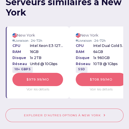
Serveurs similaires à New
York
New York
New York
Livraison : 24-72h
Livraison : 24-72h
CPU
Intel Xeon E3-1270 3.4GHz
CPU
Intel Dual Gold 5218 2.30GHz
RAM
16GB
RAM
64GB
Disque
1x 2TB
Disque
1x 960GB
Réseau
Unltd @ 10Gbps
Réseau
10TB @ 1Gbps
10+ GBPS
SSD
$979.99/MO
$708.99/MO
Voir les détails
Voir les détails
EXPLORER D'AUTRES OPTIONS À NEW YORK