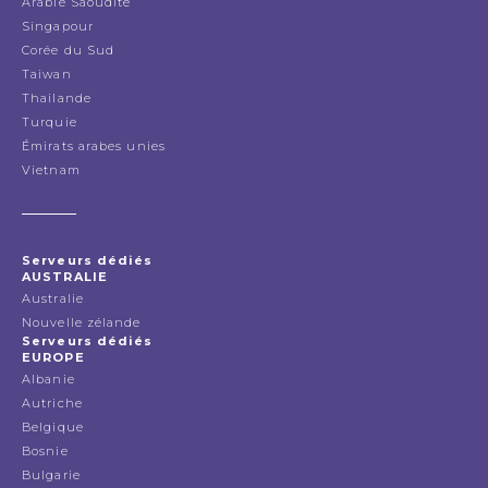
Arabie Saoudite
Singapour
Corée du Sud
Taiwan
Thailande
Turquie
Émirats arabes unies
Vietnam
Serveurs dédiés
AUSTRALIE
Australie
Nouvelle zélande
Serveurs dédiés
EUROPE
Albanie
Autriche
Belgique
Bosnie
Bulgarie