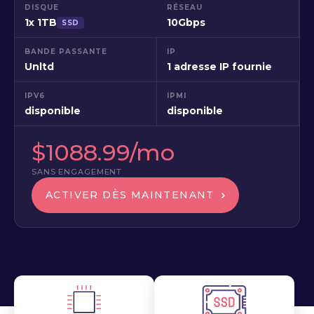
DISQUE
RÉSEAU
1x 1TB
10Gbps
SSD
BANDE PASSANTE
IP
Unltd
1 adresse IP fournie
IPV6
IPMI
disponible
disponible
$1088.99/mo
SANS ENGAGEMENT
ACTIVER DÈS MAINTENANT