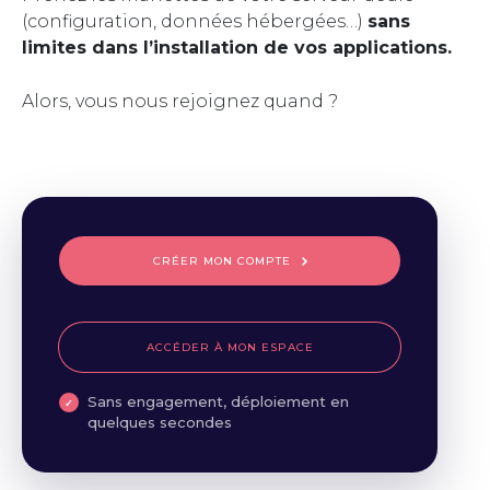
(configuration, données hébergées…)
sans
limites dans l’installation de vos applications.
Alors, vous nous rejoignez quand ?
CRÉER MON COMPTE
ACCÉDER À MON ESPACE
Sans engagement, déploiement en
quelques secondes