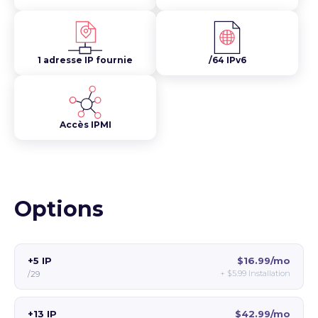
1 adresse IP fournie
/64 IPv6
Accès IPMI
Options
+5 IP
$16.99/mo
+
$5.99
Installation
/29
+13 IP
$42.99/mo