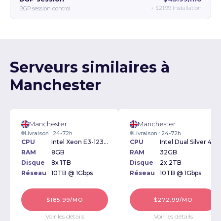
+
$21.99
Installation
BGP session control
Serveurs similaires à
Manchester
Manchester
Manchester
Livraison : 24-72h
Livraison : 24-72h
CPU
Intel Xeon E3-1230v2 3.30GHz
CPU
Intel Dual Silver 4208 2.10GHz
RAM
8GB
RAM
32GB
Disque
8x 1TB
Disque
2x 2TB
Réseau
10TB @ 1Gbps
Réseau
10TB @ 1Gbps
$185.99/MO
$272.99/MO
Voir les détails
Voir les détails