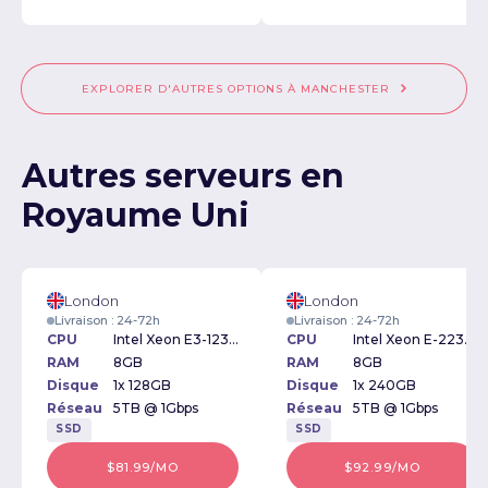
EXPLORER D'AUTRES OPTIONS À MANCHESTER
Autres serveurs en
Royaume Uni
London
London
Livraison : 24-72h
Livraison : 24-72h
CPU
Intel Xeon E3-1230v2 3.30GHz
CPU
Intel Xeon E-2234 3.6GHz
RAM
8GB
RAM
8GB
Disque
1x 128GB
Disque
1x 240GB
Réseau
5TB @ 1Gbps
Réseau
5TB @ 1Gbps
SSD
SSD
$81.99/MO
$92.99/MO