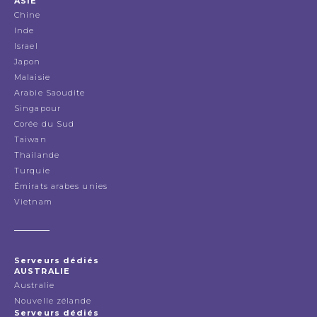
ASIE
Chine
Inde
Israel
Japon
Malaisie
Arabie Saoudite
Singapour
Corée du Sud
Taiwan
Thailande
Turquie
Émirats arabes unies
Vietnam
Serveurs dédiés
AUSTRALIE
Australie
Nouvelle zélande
Serveurs dédiés