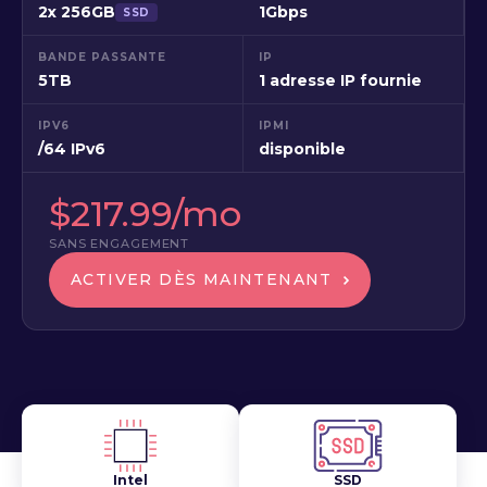
2x 256GB
1Gbps
SSD
BANDE PASSANTE
IP
5TB
1 adresse IP fournie
IPV6
IPMI
/64 IPv6
disponible
$217.99/mo
SANS ENGAGEMENT
ACTIVER DÈS MAINTENANT
Intel
SSD