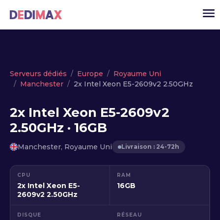
Cloud serveur
Serveurs dédiés
Europe
Royaume Uni
Manchester
2x Intel Xeon E5-2609v2 2.50GHz
VPS
Serveurs dédiés
2x Intel Xeon E5-2609v2
2.50GHz · 16GB
Solutions
▾
API
Manchester, Royaume Uni
Livraison : 24-72h
Actualité
CPU
RAM
USD
▾
2x Intel Xeon E5-
16GB
MON ESPACE
2609v2 2.50GHz
DISQUE
RÉSEAU