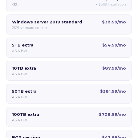
+
$5.99
Installation
/32
Windows server 2019 standard
$38.99/mo
2019 standard edition
5TB extra
$54.99/mo
ASIA BW
10TB extra
$87.99/mo
ASIA BW
50TB extra
$381.99/mo
ASIA BW
100TB extra
$708.99/mo
ASIA BW
BGP session
$43.99/mo