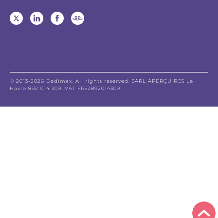
© 2013-2026 Dedimax. All rights reserved. SARL APERÇU RCS Le
Havre 892 014 309. VAT FR52892014309.