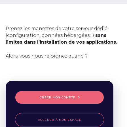
Prenez les manettes de votre serveur dédié
(configuration, données hébergées…)
sans
limites dans l’installation de vos applications.
Alors, vous nous rejoignez quand ?
CRÉER MON COMPTE
ACCÉDER À MON ESPACE