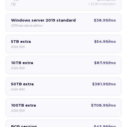
+
$5.99
Installation
/32
Windows server 2019 standard
$38.99/mo
2019 standard edition
5TB extra
$54.99/mo
ASIA BW
10TB extra
$87.99/mo
ASIA BW
50TB extra
$381.99/mo
ASIA BW
100TB extra
$708.99/mo
ASIA BW
BGP session
$43.99/mo