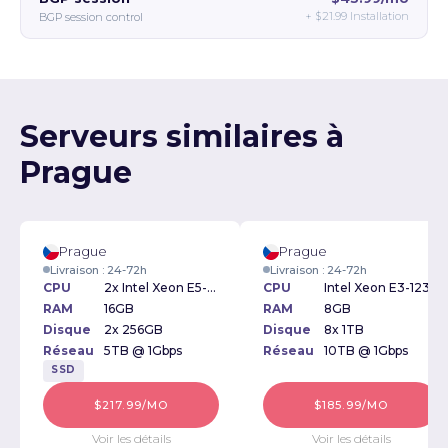
+
$21.99
Installation
BGP session control
Serveurs similaires à
Prague
Prague
Prague
Livraison : 24-72h
Livraison : 24-72h
CPU
2x Intel Xeon E5-2609v2 2.50GHz
CPU
Intel Xeon E3-1230v2 3.30GHz
RAM
16GB
RAM
8GB
Disque
2x 256GB
Disque
8x 1TB
Réseau
5TB @ 1Gbps
Réseau
10TB @ 1Gbps
SSD
$217.99/MO
$185.99/MO
Voir les détails
Voir les détails