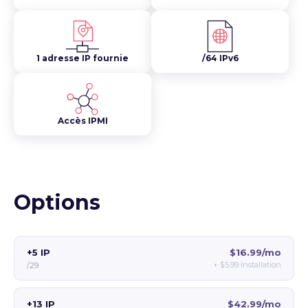
1 adresse IP fournie
/64 IPv6
Accès IPMI
Options
+5 IP
$16.99/mo
+
$5.99
Installation
/29
+13 IP
$42.99/mo