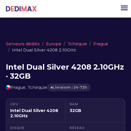
Cloud serveur
Serveurs dédiés
Europe
Tchéquie
Prague
Intel Dual Silver 4208 2.10GHz
VPS
Serveurs dédiés
Intel Dual Silver 4208 2.10GHz
· 32GB
Solutions
▾
API
Prague, Tchéquie
Livraison : 24-72h
Actualité
CPU
RAM
USD
▾
Intel Dual Silver 4208
32GB
MON ESPACE
2.10GHz
DISQUE
RÉSEAU