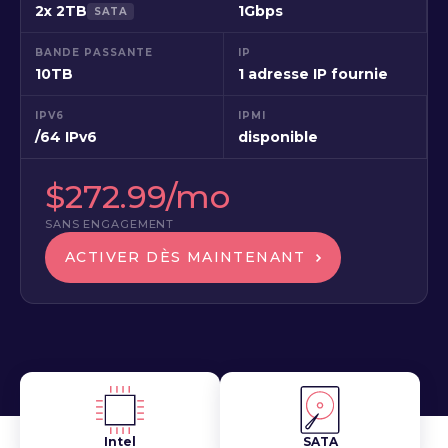
2x 2TB
1Gbps
SATA
BANDE PASSANTE
IP
10TB
1 adresse IP fournie
IPV6
IPMI
/64 IPv6
disponible
$272.99/mo
SANS ENGAGEMENT
ACTIVER DÈS MAINTENANT
Intel
SATA