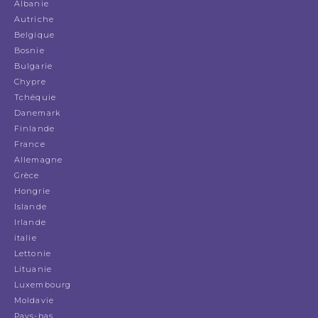
Albanie
Autriche
Belgique
Bosnie
Bulgarie
Chypre
Tchéquie
Danemark
Finlande
France
Allemagne
Grèce
Hongrie
Islande
Irlande
italie
Lettonie
Lituanie
Luxembourg
Moldavie
Pays-bas