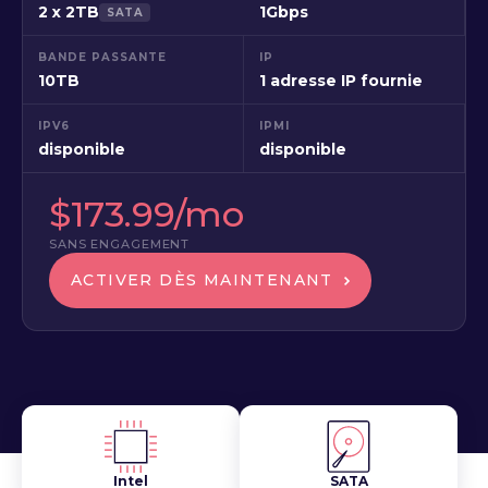
2 x 2TB
1Gbps
SATA
BANDE PASSANTE
IP
10TB
1 adresse IP fournie
IPV6
IPMI
disponible
disponible
$173.99/mo
SANS ENGAGEMENT
ACTIVER DÈS MAINTENANT
Intel
SATA