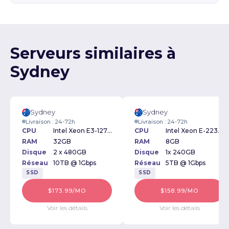
Serveurs similaires à
Sydney
Sydney
Sydney
Livraison : 24-72h
Livraison : 24-72h
CPU
Intel Xeon E3-1270v3 3.50GHz
CPU
Intel Xeon E-2234 3.6GHz
RAM
32GB
RAM
8GB
Disque
2 x 480GB
Disque
1x 240GB
Réseau
10TB @ 1Gbps
Réseau
5TB @ 1Gbps
SSD
SSD
$173.99/MO
$158.99/MO
Voir les détails
Voir les détails