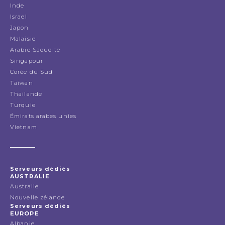
Inde
Israel
Japon
Malaisie
Arabie Saoudite
Singapour
Corée du Sud
Taiwan
Thailande
Turquie
Émirats arabes unies
Vietnam
Serveurs dédiés
AUSTRALIE
Australie
Nouvelle zélande
Serveurs dédiés
EUROPE
Albanie