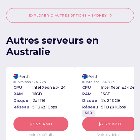
EXPLORER D'AUTRES OPTIONS À SYDNEY
Autres serveurs en
Australie
Perth
Perth
Livraison : 24-72h
Livraison : 24-72h
CPU
Intel Xeon E3-1240v5 3.50GHz
CPU
Intel Xeon E3-1240v5 3.50GHz
RAM
16GB
RAM
16GB
Disque
2x 1TB
Disque
2x 240GB
Réseau
5TB @ 1Gbps
Réseau
5TB @ 1Gbps
SSD
$315.99/MO
$315.99/MO
Voir les détails
Voir les détails