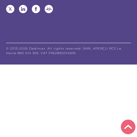
© 2013-2026 Dedimax. All rights reserved. SARL APERÇU RCS Le
Havre 892 014 309. VAT FR52892014309.