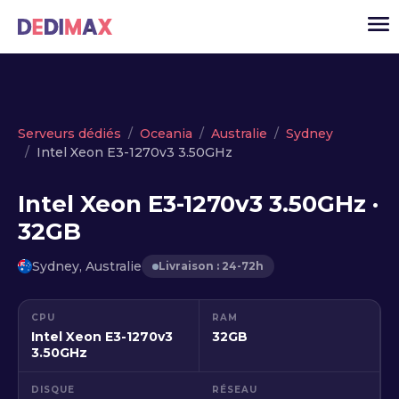
Cloud serveur
Serveurs dédiés
Oceania
Australie
Sydney
Intel Xeon E3-1270v3 3.50GHz
VPS
Serveurs dédiés
Intel Xeon E3-1270v3 3.50GHz ·
32GB
Solutions
▾
API
Sydney, Australie
Livraison : 24-72h
Actualité
CPU
RAM
USD
▾
Intel Xeon E3-1270v3
32GB
MON ESPACE
3.50GHz
DISQUE
RÉSEAU