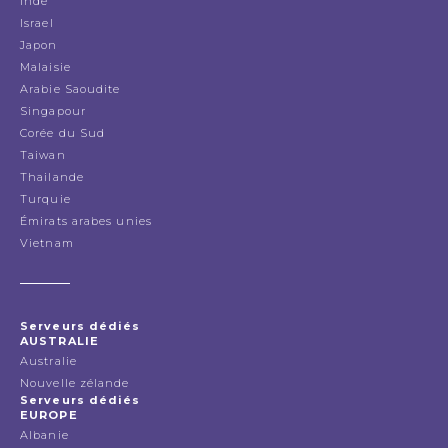
Inde
Israel
Japon
Malaisie
Arabie Saoudite
Singapour
Corée du Sud
Taiwan
Thailande
Turquie
Émirats arabes unies
Vietnam
Serveurs dédiés
AUSTRALIE
Australie
Nouvelle zélande
Serveurs dédiés
EUROPE
Albanie