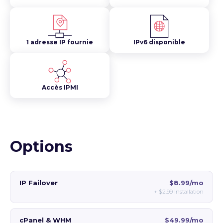
1 adresse IP fournie
IPv6 disponible
Accès IPMI
Options
IP Failover
$8.99/mo
+
$2.99
Installation
cPanel & WHM
$49.99/mo