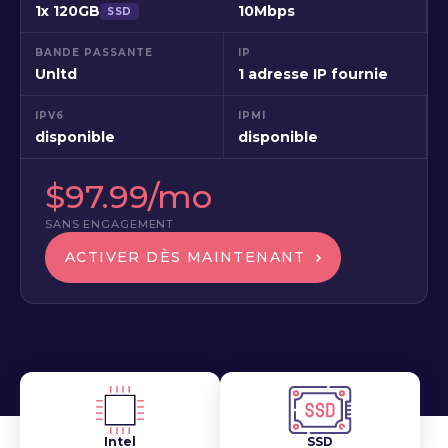
1x 120GB
10Mbps
SSD
BANDE PASSANTE
IP
Unltd
1 adresse IP fournie
IPV6
IPMI
disponible
disponible
$97.99/mo
SANS ENGAGEMENT
ACTIVER DÈS MAINTENANT
Intel
SSD