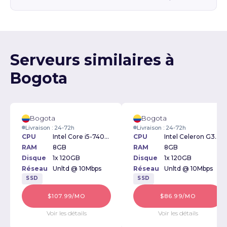
Serveurs similaires à
Bogota
Bogota
Bogota
Livraison : 24-72h
Livraison : 24-72h
CPU
Intel Core i5-7400 3.5GHz
CPU
Intel Celeron G3900 2.8GHz
RAM
8GB
RAM
8GB
Disque
1x 120GB
Disque
1x 120GB
Réseau
Unltd @ 10Mbps
Réseau
Unltd @ 10Mbps
SSD
SSD
$107.99/MO
$86.99/MO
Voir les détails
Voir les détails