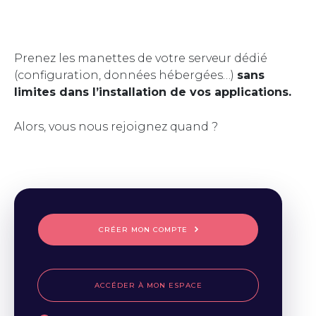
Prenez les manettes de votre serveur dédié
(configuration, données hébergées…)
sans
limites dans l’installation de vos applications.
Alors, vous nous rejoignez quand ?
CRÉER MON COMPTE
ACCÉDER À MON ESPACE