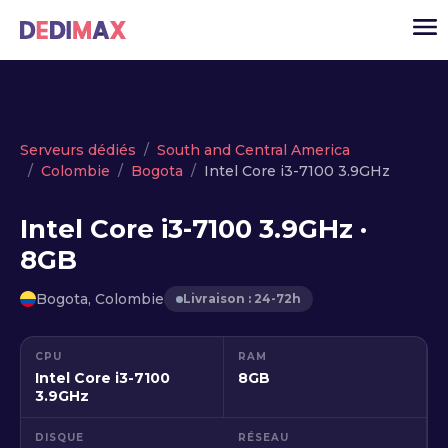
Cloud serveur
Serveurs dédiés
South and Central America
Colombie
Bogota
Intel Core i3-7100 3.9GHz
VPS
Serveurs dédiés
Intel Core i3-7100 3.9GHz ·
8GB
Solutions
▾
API
Bogota, Colombie
Livraison : 24-72h
Actualité
CPU
RAM
USD
▾
Intel Core i3-7100
8GB
MON ESPACE
3.9GHz
DISQUE
RÉSEAU