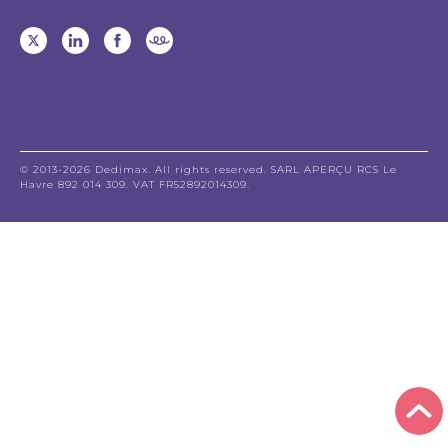
© 2013-2026 Dedimax. All rights reserved. SARL APERÇU RCS Le
Havre 892 014 309. VAT FR52892014309.