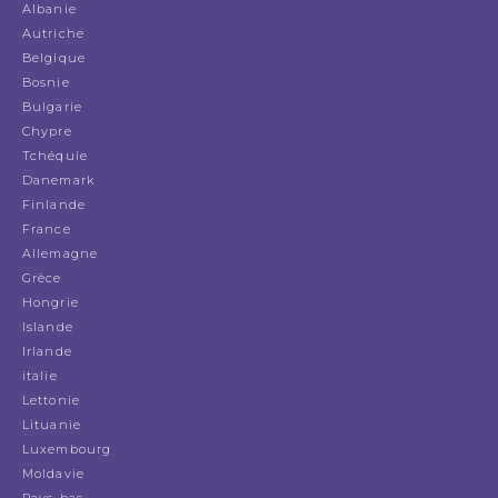
Albanie
Autriche
Belgique
Bosnie
Bulgarie
Chypre
Tchéquie
Danemark
Finlande
France
Allemagne
Grèce
Hongrie
Islande
Irlande
italie
Lettonie
Lituanie
Luxembourg
Moldavie
Pays-bas