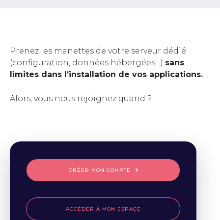
Prenez les manettes de votre serveur dédié
(configuration, données hébergées…)
sans
limites dans l’installation de vos applications.
Alors, vous nous rejoignez quand ?
CRÉER MON COMPTE
ACCÉDER À MON ESPACE