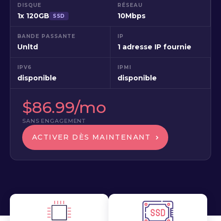
DISQUE
RÉSEAU
1x 120GB
10Mbps
SSD
BANDE PASSANTE
IP
Unltd
1 adresse IP fournie
IPV6
IPMI
disponible
disponible
$86.99/mo
SANS ENGAGEMENT
ACTIVER DÈS MAINTENANT