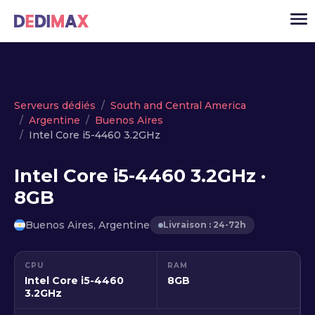
Cloud serveur
Serveurs dédiés
South and Central America
Argentine
Buenos Aires
VPS
Intel Core i5-4460 3.2GHz
Serveurs dédiés
Intel Core i5-4460 3.2GHz ·
Solutions
▾
8GB
API
Buenos Aires, Argentine
Livraison : 24-72h
Actualité
USD
▾
CPU
RAM
MON ESPACE
Intel Core i5-4460
8GB
3.2GHz