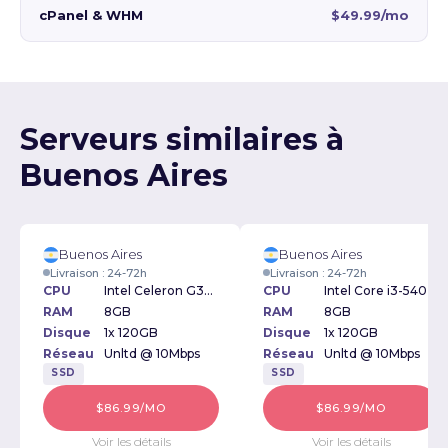
cPanel & WHM
$49.99/mo
Serveurs similaires à
Buenos Aires
Buenos Aires
Buenos Aires
Livraison : 24-72h
Livraison : 24-72h
CPU
Intel Celeron G3900 2.8GHz
CPU
Intel Core i3-540 3.06GHz
RAM
8GB
RAM
8GB
Disque
1x 120GB
Disque
1x 120GB
Réseau
Unltd @ 10Mbps
Réseau
Unltd @ 10Mbps
SSD
SSD
$86.99/MO
$86.99/MO
Voir les détails
Voir les détails