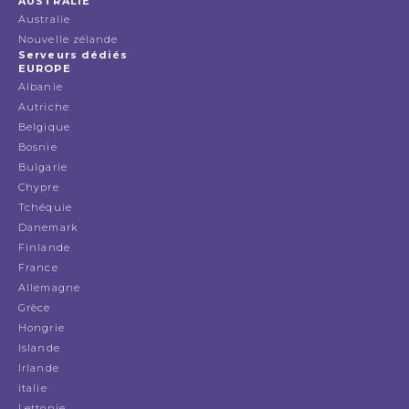
AUSTRALIE
Australie
Nouvelle zélande
Serveurs dédiés
EUROPE
Albanie
Autriche
Belgique
Bosnie
Bulgarie
Chypre
Tchéquie
Danemark
Finlande
France
Allemagne
Grèce
Hongrie
Islande
Irlande
italie
Lettonie