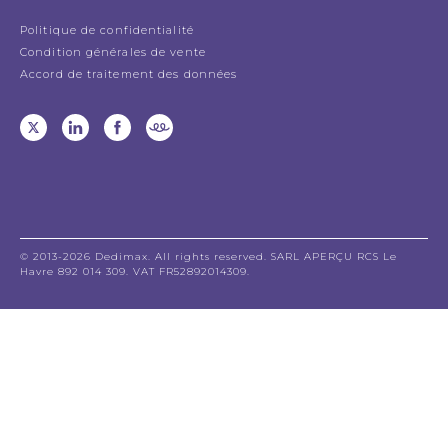
Politique de confidentialité
Condition générales de vente
Accord de traitement des données
© 2013-2026 Dedimax. All rights reserved. SARL APERÇU RCS Le
Havre 892 014 309. VAT FR52892014309.