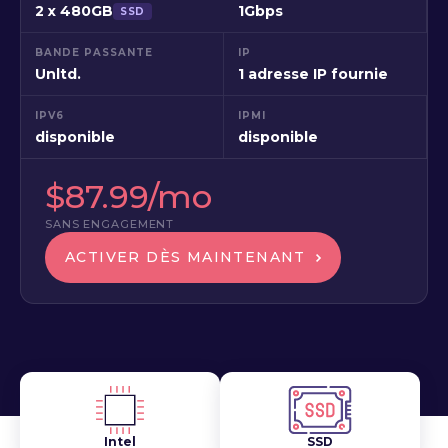
2 x 480GB
1Gbps
SSD
BANDE PASSANTE
IP
Unltd.
1 adresse IP fournie
IPV6
IPMI
disponible
disponible
$87.99/mo
SANS ENGAGEMENT
ACTIVER DÈS MAINTENANT
Intel
SSD