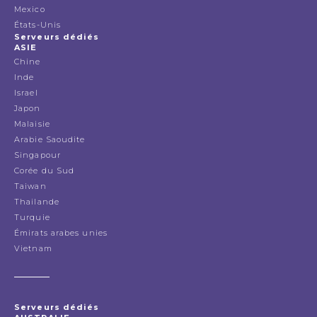
Mexico
États-Unis
Serveurs dédiés
ASIE
Chine
Inde
Israel
Japon
Malaisie
Arabie Saoudite
Singapour
Corée du Sud
Taiwan
Thailande
Turquie
Émirats arabes unies
Vietnam
Serveurs dédiés