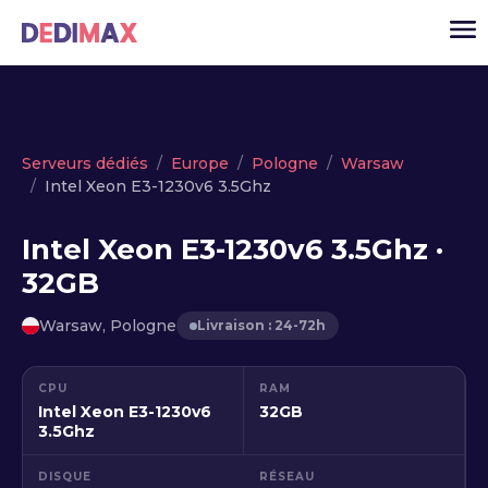
Cloud serveur
Serveurs dédiés
Europe
Pologne
Warsaw
Intel Xeon E3-1230v6 3.5Ghz
VPS
Serveurs dédiés
Intel Xeon E3-1230v6 3.5Ghz ·
32GB
Solutions
▾
API
Warsaw, Pologne
Livraison : 24-72h
Actualité
CPU
RAM
USD
▾
Intel Xeon E3-1230v6
32GB
MON ESPACE
3.5Ghz
DISQUE
RÉSEAU