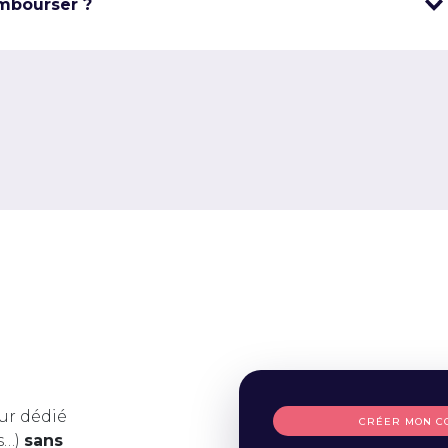
mbourser ?
ur dédié
CRÉER MON C
s…)
sans