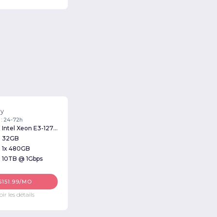
y
 : 24-72h
Intel Xeon E3-1270v3 3.50GHz
32GB
1x 480GB
10TB @ 1Gbps
$151.99/MO
oir les détails