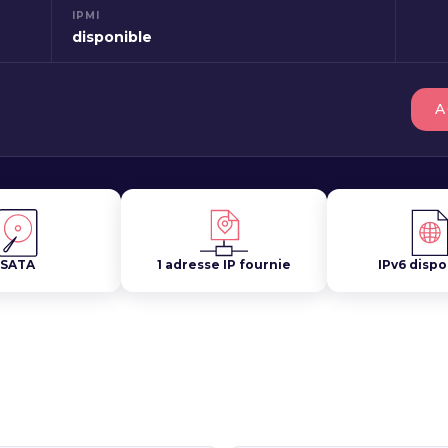
IPMI
disponible
A
SATA
1 adresse IP fournie
IPv6 dispo