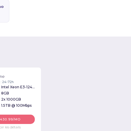
mo
ane
 : 24-72h
Intel Xeon E3-1240 3.30GHz
8GB
2x 1000GB
1.5TB @ 100Mbps
430.99/MO
oir les détails