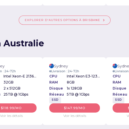
EXPLORER D'AUTRES OPTIONS À BRISBANE
 Australie
ey
Sydney
Sydne
on : 24-72h
Livraison : 24-72h
Livraison
Intel Xeon-E 2136 3.3GHz
CPU
Intel Xeon E3-1230v2 3.30GHz
CPU
32GB
RAM
8GB
RAM
2 x 512GB
Disque
1x 128GB
Disque
u
25TB @ 1Gbps
Réseau
5TB @ 1Gbps
Réseau
SSD
SSD
$118.99/MO
$147.99/MO
Voir les détails
Voir les détails
V