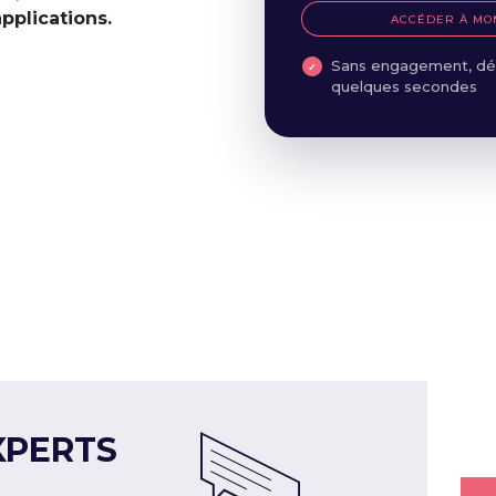
applications.
ACCÉDER À MO
Sans engagement, dé
quelques secondes
XPERTS