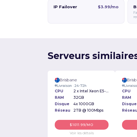
IP Failover
$3.99/mo
B
Fa
re
Serveurs similaire
Brisbane
Bris
Livraison : 24-72h
Livrais
CPU
2 x Intel Xeon E5-2640 2.50GHz
CPU
RAM
32GB
RAM
Disque
4x 1000GB
Disque
Réseau
2TB @ 100Mbps
Résea
$1011.99/MO
Voir les détails