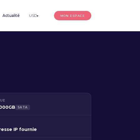
Actualité
USD
MON ESPACE
▾
QUE
1000GB
SATA
resse IP fournie