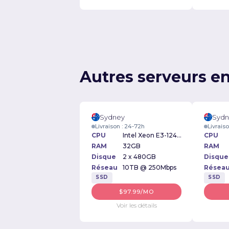
Autres serveurs en
Sydney
Sydn
Livraison : 24-72h
Livrais
CPU
Intel Xeon E3-1245v5 3.5GHz
CPU
RAM
32GB
RAM
Disque
2 x 480GB
Disque
Réseau
10TB @ 250Mbps
Résea
SSD
SSD
$97.99/MO
Voir les détails