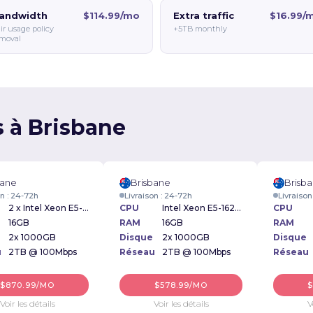
andwidth
$114.99/mo
Extra traffic
$16.99/
ir usage policy
+5TB monthly
moval
s à Brisbane
bane
Brisbane
Brisb
on : 24-72h
Livraison : 24-72h
Livraison
2 x Intel Xeon E5-2620 2.00GHz
CPU
Intel Xeon E5-1620 3.60GHz
CPU
16GB
RAM
16GB
RAM
2x 1000GB
Disque
2x 1000GB
Disque
u
2TB @ 100Mbps
Réseau
2TB @ 100Mbps
Réseau
$870.99/MO
$578.99/MO
$
Voir les détails
Voir les détails
V