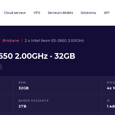
Cloud serveur
VPS
Serveurs dédiés
Solutions
API
▾
Brisbane
2 x Intel Xeon E5-2650 2.00GHz
2650 2.00GHz · 32GB
RAM
DIS
32GB
4x 
BANDE PASSANTE
IP
2TB
1 ad