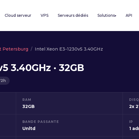
Cloud serveur
VPS
Serveurs dédiés
Solutions
API
▾
t Petersburg
Intel Xeon E3-1230v5 3.40GHz
v5 3.40GHz · 32GB
72h
RAM
DIS
32GB
2x 
BANDE PASSANTE
IP
Unltd
1 ad