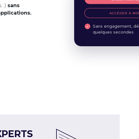
s…)
sans
applications.
ACCÉDER À MO
Sans engagement, dé
quelques secondes
XPERTS