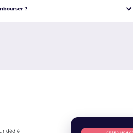
mbourser ?
ur dédié
CRÉER MON C