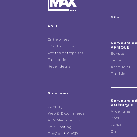
VPS
Pour
Entreprises
Serveurs d
Développeurs
AFRIQUE
Petites entreprises
Égypte
Particuliers
Lybie
Revendeurs
Afrique du S
Tunisie
Solutions
Serveurs d
AMÉRIQUE
Gaming
Argentine
Web & E-commerce
Brésil
AI & Machine Learning
Canada
Self-Hosting
Chili
DevOps & CI/CD