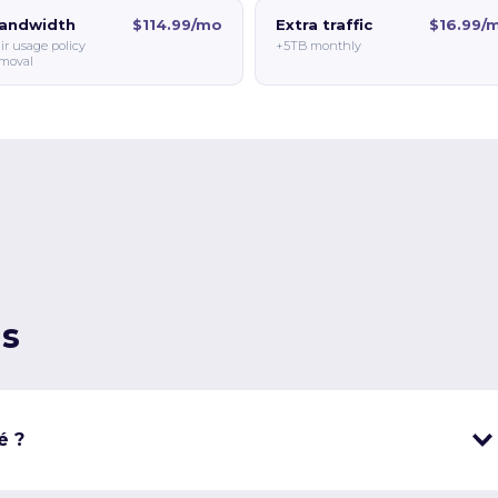
andwidth
$114.99/mo
Extra traffic
$16.99/
ir usage policy
+5TB monthly
moval
ns
é ?