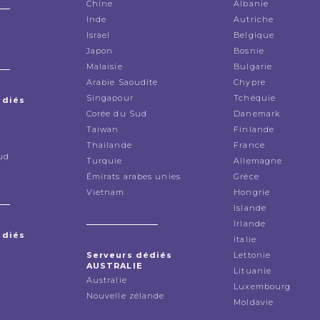
Chine
Albanie
Inde
Autriche
Israel
Belgique
Japon
Bosnie
Malaisie
Bulgarie
Arabie Saoudite
Chypre
Singapour
Tchéquie
édiés
Corée du Sud
Danemark
Taiwan
Finlande
Thailande
France
ud
Turquie
Allemagne
Émirats arabes unies
Grèce
Vietnam
Hongrie
Islande
Irlande
édiés
italie
Serveurs dédiés
Lettonie
AUSTRALIE
Lituanie
Australie
Luxembourg
Nouvelle zélande
Moldavie