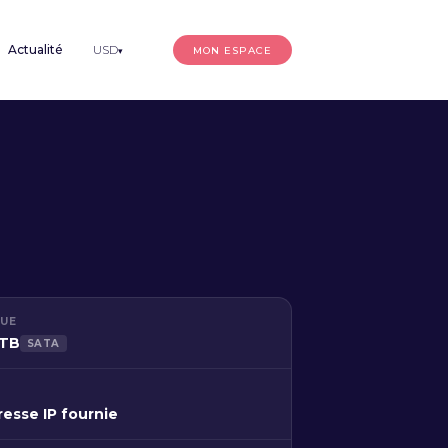
Actualité
USD
MON ESPACE
▾
QUE
2TB
SATA
resse IP fournie