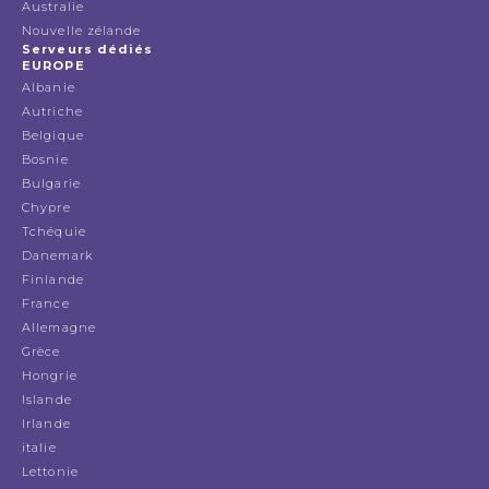
Australie
Nouvelle zélande
Serveurs dédiés
EUROPE
Albanie
Autriche
Belgique
Bosnie
Bulgarie
Chypre
Tchéquie
Danemark
Finlande
France
Allemagne
Grèce
Hongrie
Islande
Irlande
italie
Lettonie