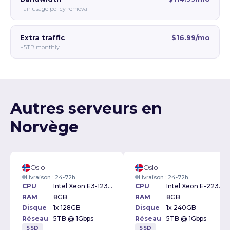
Fair usage policy removal
Extra traffic
$16.99/mo
+5TB monthly
Autres serveurs en
Norvège
Oslo
Oslo
Livraison : 24-72h
Livraison : 24-72h
CPU
Intel Xeon E3-1230v2 3.30GHz
CPU
Intel Xeon E-2234 3.6GHz
RAM
8GB
RAM
8GB
Disque
1x 128GB
Disque
1x 240GB
Réseau
5TB @ 1Gbps
Réseau
5TB @ 1Gbps
SSD
SSD