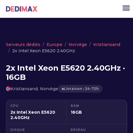
Cloud serveur
Serveurs dédiés
Europe
Norvège
Kristiansand
2x Intel Xeon E5620 2.40GHz
VPS
Serveurs dédiés
2x Intel Xeon E5620 2.40GHz ·
16GB
Solutions
▾
API
Kristiansand, Norvège
Livraison : 24-72h
Actualité
CPU
RAM
USD
▾
2x Intel Xeon E5620
16GB
MON ESPACE
2.40GHz
DISQUE
RÉSEAU