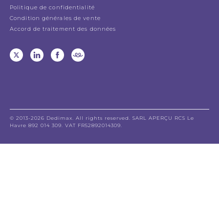
Politique de confidentialité
Condition générales de vente
Accord de traitement des données
© 2013-2026 Dedimax. All rights reserved. SARL APERÇU RCS Le
Havre 892 014 309. VAT FR52892014309.