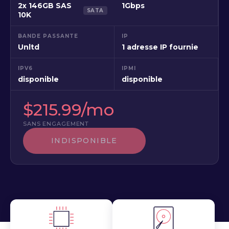
2x 146GB SAS
1Gbps
SATA
10K
BANDE PASSANTE
IP
Unltd
1 adresse IP fournie
IPV6
IPMI
disponible
disponible
$215.99/mo
SANS ENGAGEMENT
INDISPONIBLE