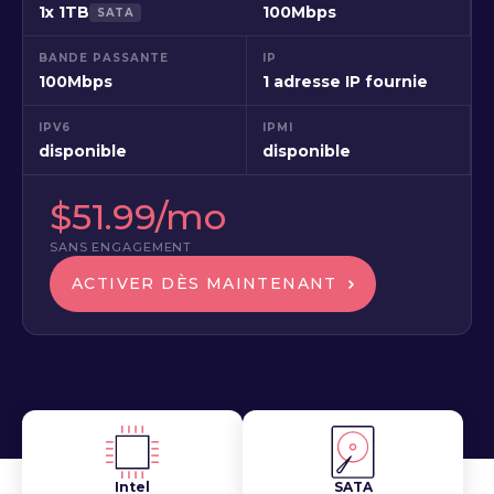
1x 1TB
100Mbps
SATA
BANDE PASSANTE
IP
100Mbps
1 adresse IP fournie
IPV6
IPMI
disponible
disponible
$51.99/mo
SANS ENGAGEMENT
ACTIVER DÈS MAINTENANT
Intel
SATA