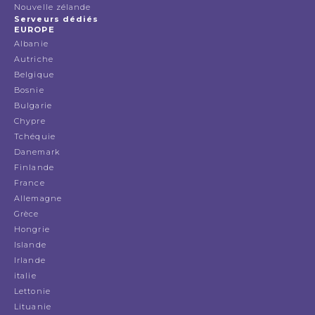
Nouvelle zélande
Serveurs dédiés
EUROPE
Albanie
Autriche
Belgique
Bosnie
Bulgarie
Chypre
Tchéquie
Danemark
Finlande
France
Allemagne
Grèce
Hongrie
Islande
Irlande
italie
Lettonie
Lituanie