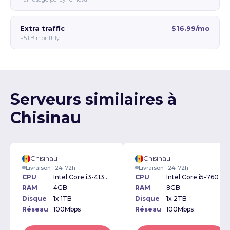
Extra traffic
$16.99/mo
+5TB monthly
Serveurs similaires à
Chisinau
Chisinau
Chisinau
Livraison : 24-72h
Livraison : 24-72h
CPU
Intel Core i3-4130 3.40GHz
CPU
Intel Core i5-760 2.80GHz
RAM
4GB
RAM
8GB
Disque
1x 1TB
Disque
1x 2TB
Réseau
100Mbps
Réseau
100Mbps