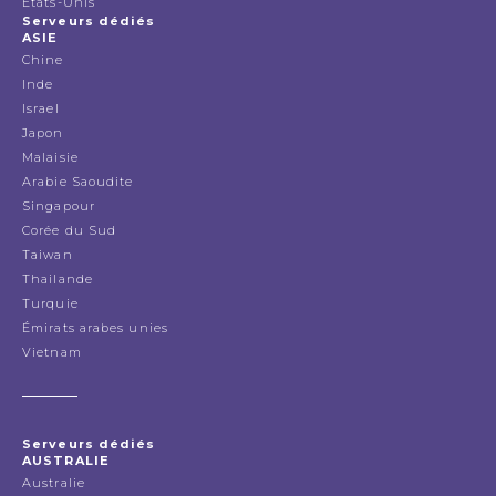
États-Unis
Serveurs dédiés
ASIE
Chine
Inde
Israel
Japon
Malaisie
Arabie Saoudite
Singapour
Corée du Sud
Taiwan
Thailande
Turquie
Émirats arabes unies
Vietnam
Serveurs dédiés
AUSTRALIE
Australie