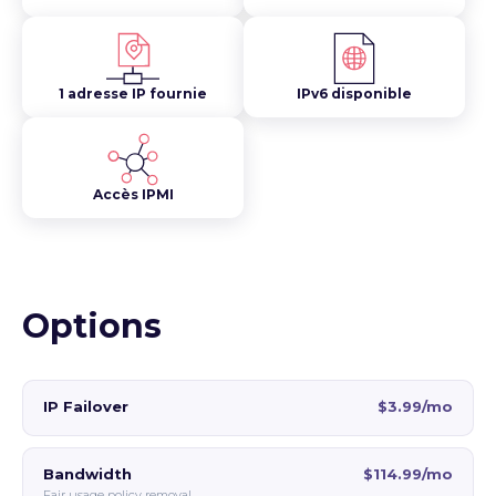
1 adresse IP fournie
IPv6 disponible
Accès IPMI
Options
IP Failover
$3.99/mo
Bandwidth
$114.99/mo
Fair usage policy removal