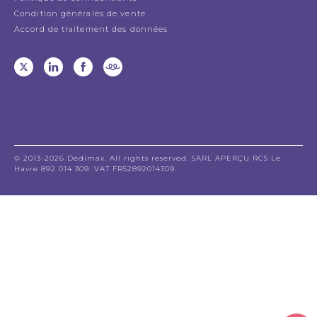
Condition générales de vente
Accord de traitement des données
© 2013-2026 Dedimax. All rights reserved. SARL APERÇU RCS Le
Havre 892 014 309. VAT FR52892014309.