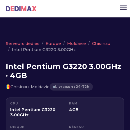
Cloud serveur
Serveurs dédiés
Europe
Moldavie
Chisinau
Intel Pentium G3220 3.00GHz
VPS
Serveurs dédiés
Intel Pentium G3220 3.00GHz
· 4GB
Solutions
▾
API
Chisinau, Moldavie
Livraison : 24-72h
Actualité
CPU
RAM
USD
▾
Intel Pentium G3220
4GB
MON ESPACE
3.00GHz
DISQUE
RÉSEAU