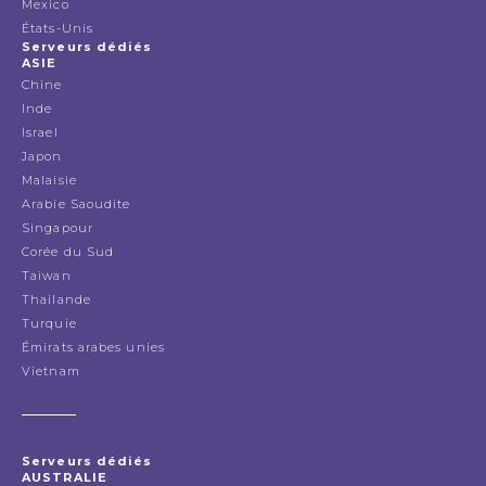
Mexico
États-Unis
Serveurs dédiés
ASIE
Chine
Inde
Israel
Japon
Malaisie
Arabie Saoudite
Singapour
Corée du Sud
Taiwan
Thailande
Turquie
Émirats arabes unies
Vietnam
Serveurs dédiés
AUSTRALIE