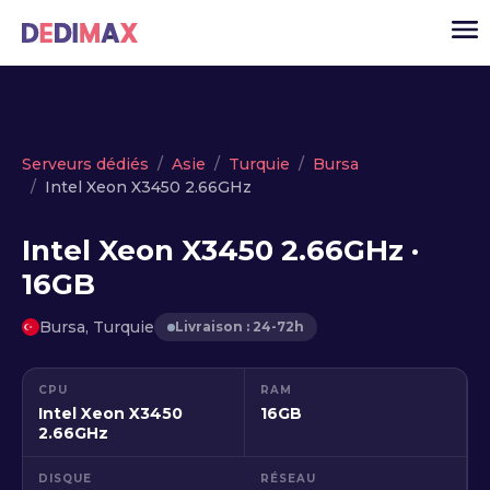
Cloud serveur
Serveurs dédiés
Asie
Turquie
Bursa
Intel Xeon X3450 2.66GHz
VPS
Serveurs dédiés
Intel Xeon X3450 2.66GHz ·
16GB
Solutions
▾
API
Bursa, Turquie
Livraison : 24-72h
Actualité
CPU
RAM
USD
▾
Intel Xeon X3450
16GB
MON ESPACE
2.66GHz
DISQUE
RÉSEAU