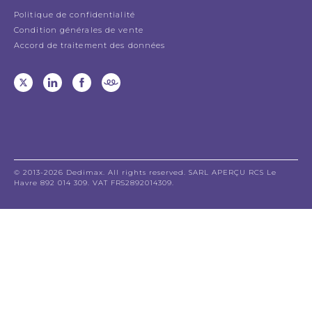
Politique de confidentialité
Condition générales de vente
Accord de traitement des données
© 2013-2026 Dedimax. All rights reserved. SARL APERÇU RCS Le
Havre 892 014 309. VAT FR52892014309.