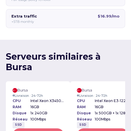
Extra traffic
$16.99/mo
+5TB monthly
Serveurs similaires à
Bursa
Bursa
Bursa
Livraison : 24-72h
Livraison : 24-72h
CPU
Intel Xeon X3450 2.66GHz
CPU
Intel Xeon E3-1220v2 3.10GHz
RAM
16GB
RAM
16GB
Disque
1x 240GB
Disque
1x 500GB + 1x 128GB
Réseau
100Mbps
Réseau
100Mbps
SSD
SSD