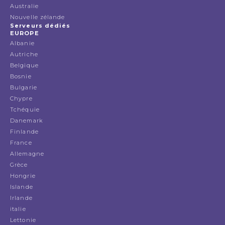
Australie
Nouvelle zélande
Serveurs dédiés
EUROPE
Albanie
Autriche
Belgique
Bosnie
Bulgarie
Chypre
Tchéquie
Danemark
Finlande
France
Allemagne
Grèce
Hongrie
Islande
Irlande
italie
Lettonie