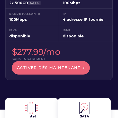
2x 500GB
100Mbps
SATA
BANDE PASSANTE
IP
100Mbps
4 adresse IP fournie
IPV6
IPMI
disponible
disponible
$277.99/mo
SANS ENGAGEMENT
ACTIVER DÈS MAINTENANT
Intel
SATA