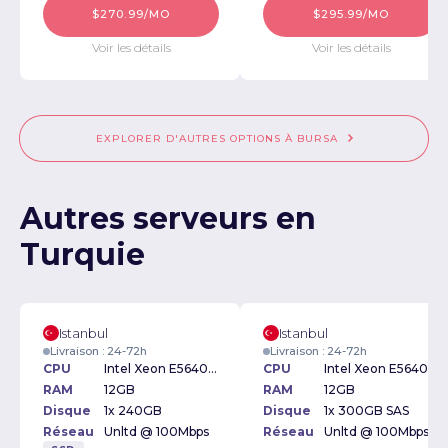
$270.99/MO
$295.99/MO
Voir les détails
Voir les détails
EXPLORER D'AUTRES OPTIONS À BURSA
Autres serveurs en
Turquie
Istanbul
Istanbul
Livraison : 24-72h
Livraison : 24-72h
CPU
Intel Xeon E5640 2.66GHz
CPU
Intel Xeon E5640 2.66GHz
RAM
12GB
RAM
12GB
Disque
1x 240GB
Disque
1x 300GB SAS
Réseau
Unltd @ 100Mbps
Réseau
Unltd @ 100Mbps