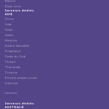
Mexico
États-Unis
Serveurs dédiés
ASIE
Chine
Inde
Israel
Japon
Malaisie
Arabie Saoudite
Singapour
Corée du Sud
Taiwan
Thailande
Turquie
Émirats arabes unies
Vietnam
Serveurs dédiés
AUSTRALIE