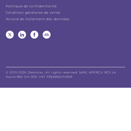
Politique de confidentialité
Condition générales de vente
Accord de traitement des données
© 2013-2026 Dedimax. All rights reserved. SARL APERÇU RCS Le
Havre 892 014 309. VAT FR52892014309.