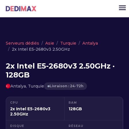
Cloud serveur
Serveurs dédiés
Asie
Turquie
Antalya
2x Intel E5-2680v3 2.50GHz
VPS
Serveurs dédiés
2x Intel E5-2680v3 2.50GHz ·
128GB
Solutions
▾
API
Antalya, Turquie
Livraison : 24-72h
Actualité
CPU
RAM
USD
▾
2x Intel E5-2680v3
128GB
MON ESPACE
2.50GHz
DISQUE
RÉSEAU