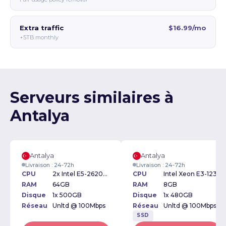
Extra traffic
$16.99/mo
+5TB monthly
Serveurs similaires à
Antalya
Antalya
Antalya
Livraison : 24-72h
Livraison : 24-72h
CPU
2x Intel E5-2620v3 2.40GHz
CPU
Intel Xeon E3-1230v3 3.30GHz
RAM
64GB
RAM
8GB
Disque
1x 500GB
Disque
1x 480GB
Réseau
Unltd @ 100Mbps
Réseau
Unltd @ 100Mbps
SSD