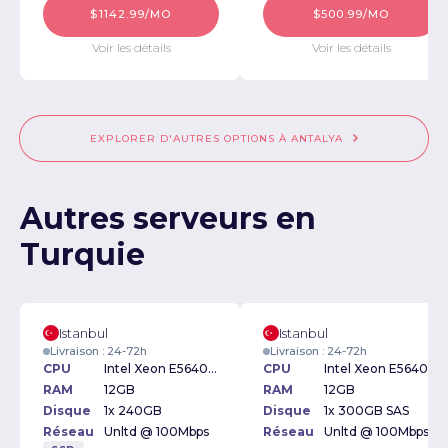
$1142.99/MO
$500.99/MO
Voir les détails
Voir les détails
EXPLORER D'AUTRES OPTIONS À ANTALYA
Autres serveurs en
Turquie
Istanbul
Istanbul
Livraison : 24-72h
Livraison : 24-72h
CPU
Intel Xeon E5640 2.66GHz
CPU
Intel Xeon E5640 2.66GHz
RAM
12GB
RAM
12GB
Disque
1x 240GB
Disque
1x 300GB SAS
Réseau
Unltd @ 100Mbps
Réseau
Unltd @ 100Mbps