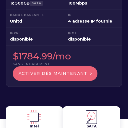
1x 500GB
100Mbps
SATA
BANDE PASSANTE
IP
Unltd
4 adresse IP fournie
IPV6
IPMI
disponible
disponible
$1784.99/mo
SANS ENGAGEMENT
ACTIVER DÈS MAINTENANT
Intel
SATA