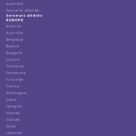
Australie
Nouvelle zélande
Serveurs dédiés
EUROPE
Albanie
Autriche
Belgique
Bosnie
Bulgarie
Chypre
Tchéquie
Danemark
Finlande
France
Allemagne
Grèce
Hongrie
Islande
Irlande
italie
Lettonie