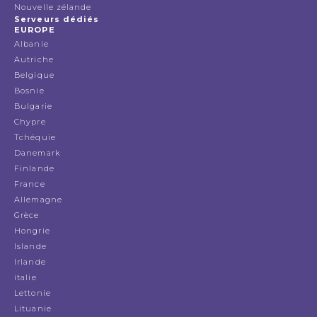
Nouvelle zélande
Serveurs dédiés
EUROPE
Albanie
Autriche
Belgique
Bosnie
Bulgarie
Chypre
Tchéquie
Danemark
Finlande
France
Allemagne
Grèce
Hongrie
Islande
Irlande
italie
Lettonie
Lituanie