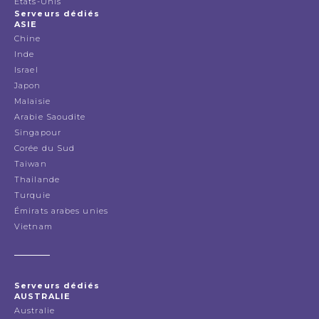
États-Unis
Serveurs dédiés
ASIE
Chine
Inde
Israel
Japon
Malaisie
Arabie Saoudite
Singapour
Corée du Sud
Taiwan
Thailande
Turquie
Émirats arabes unies
Vietnam
Serveurs dédiés
AUSTRALIE
Australie