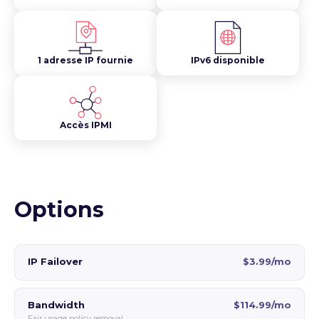
1 adresse IP fournie
IPv6 disponible
Accès IPMI
Options
IP Failover
$3.99/mo
Bandwidth
$114.99/mo
Fair usage policy removal