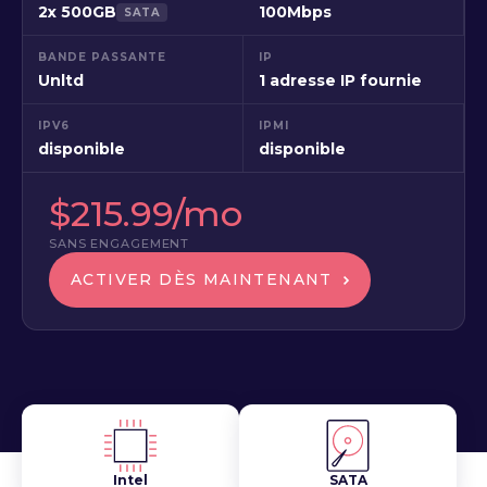
2x 500GB
100Mbps
SATA
BANDE PASSANTE
IP
Unltd
1 adresse IP fournie
IPV6
IPMI
disponible
disponible
$215.99/mo
SANS ENGAGEMENT
ACTIVER DÈS MAINTENANT
Intel
SATA