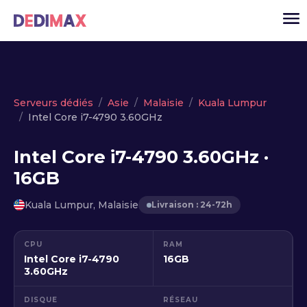
Cloud serveur
Serveurs dédiés
Asie
Malaisie
Kuala Lumpur
Intel Core i7-4790 3.60GHz
VPS
Serveurs dédiés
Intel Core i7-4790 3.60GHz ·
16GB
Solutions
▾
API
Kuala Lumpur, Malaisie
Livraison : 24-72h
Actualité
CPU
RAM
USD
▾
Intel Core i7-4790
16GB
MON ESPACE
3.60GHz
DISQUE
RÉSEAU