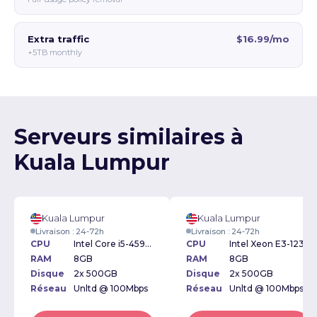
Extra traffic
$16.99/mo
+5TB monthly
Serveurs similaires à
Kuala Lumpur
Kuala Lumpur
Kuala Lumpur
Livraison : 24-72h
Livraison : 24-72h
CPU
Intel Core i5-4590 3.30GHz
CPU
Intel Xeon E3-1231v3 3.40GHz
RAM
8GB
RAM
8GB
Disque
2x 500GB
Disque
2x 500GB
Réseau
Unltd @ 100Mbps
Réseau
Unltd @ 100Mbps