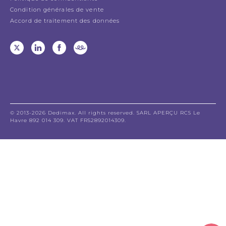
Condition générales de vente
Accord de traitement des données
© 2013-2026 Dedimax. All rights reserved. SARL APERÇU RCS Le
Havre 892 014 309. VAT FR52892014309.