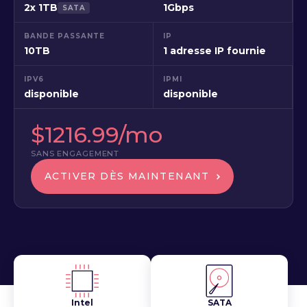
2x 1TB
1Gbps
SATA
BANDE PASSANTE
IP
10TB
1 adresse IP fournie
IPV6
IPMI
disponible
disponible
$1216.99/mo
SANS ENGAGEMENT
ACTIVER DÈS MAINTENANT
Intel
SATA