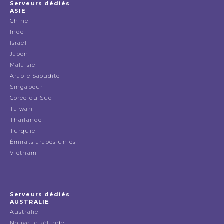
Serveurs dédiés
ASIE
Chine
Inde
Israel
Japon
Malaisie
Arabie Saoudite
Singapour
Corée du Sud
Taiwan
Thailande
Turquie
Émirats arabes unies
Vietnam
Serveurs dédiés
AUSTRALIE
Australie
Nouvelle zélande