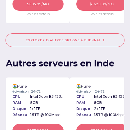
$895.99/MO
$1629.99/MO
Voir les détails
Voir les détails
EXPLORER D'AUTRES OPTIONS À CHENNAI
Autres serveurs en Inde
Pune
Pune
Livraison : 24-72h
Livraison : 24-72h
CPU
Intel Xeon E3-1230v3 3.30GHz
CPU
Intel Xeon E3-1230v3 3.30GHz
RAM
8GB
RAM
8GB
Disque
1x 1TB
Disque
2x 1TB
Réseau
1.5TB @ 100Mbps
Réseau
1.5TB @ 100Mbps