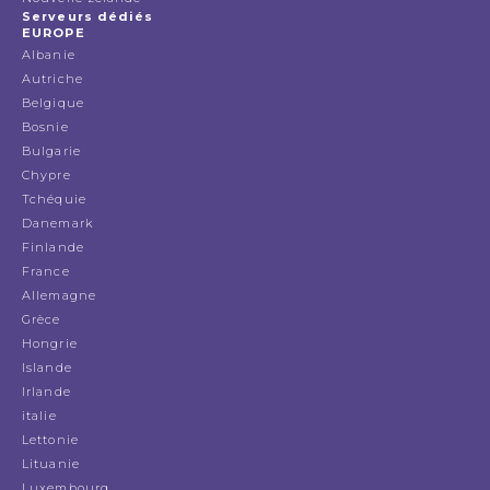
Serveurs dédiés
EUROPE
Albanie
Autriche
Belgique
Bosnie
Bulgarie
Chypre
Tchéquie
Danemark
Finlande
France
Allemagne
Grèce
Hongrie
Islande
Irlande
italie
Lettonie
Lituanie
Luxembourg