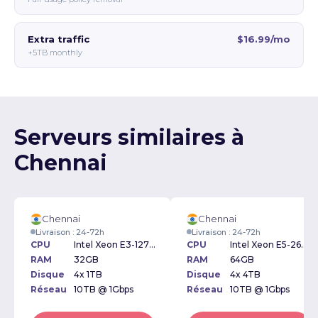
Extra traffic
$16.99/mo
+5TB monthly
Serveurs similaires à
Chennai
Chennai
Chennai
Livraison : 24-72h
Livraison : 24-72h
CPU
Intel Xeon E3-1270v3 3.50GHz
CPU
Intel Xeon E5-2620v3 2.40GHz
RAM
32GB
RAM
64GB
Disque
4x 1TB
Disque
4x 4TB
Réseau
10TB @ 1Gbps
Réseau
10TB @ 1Gbps