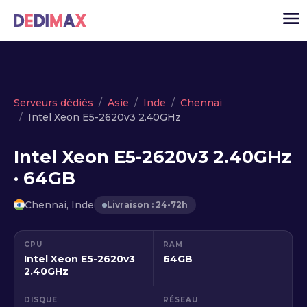
Cloud serveur
Serveurs dédiés
Asie
Inde
Chennai
Intel Xeon E5-2620v3 2.40GHz
VPS
Serveurs dédiés
Intel Xeon E5-2620v3 2.40GHz
· 64GB
Solutions
▾
API
Chennai, Inde
Livraison : 24-72h
Actualité
CPU
RAM
USD
▾
Intel Xeon E5-2620v3
64GB
MON ESPACE
2.40GHz
DISQUE
RÉSEAU