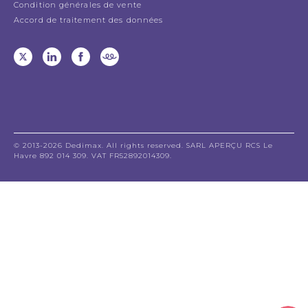
Condition générales de vente
Accord de traitement des données
© 2013-2026 Dedimax. All rights reserved. SARL APERÇU RCS Le
Havre 892 014 309. VAT FR52892014309.