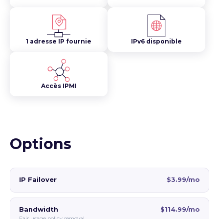
1 adresse IP fournie
IPv6 disponible
Accès IPMI
Options
IP Failover
$3.99/mo
Bandwidth
$114.99/mo
Fair usage policy removal