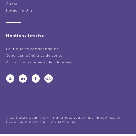
Suisse
Royaume Uni
Mentions légales
Politique de confidentialité
Condition générales de vente
Accord de traitement des données
© 2013-2026 Dedimax. All rights reserved. SARL APERÇU RCS Le
Havre 892 014 309. VAT FR52892014309.