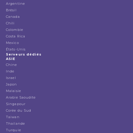
Argentine
Brésil
Canada
Chili
Colombie
Costa Rica
Mexico
États-Unis
Serveurs dédiés
ASIE
Chine
Inde
Israel
Japon
Malaisie
Arabie Saoudite
Singapour
Corée du Sud
Taiwan
Thailande
Turquie