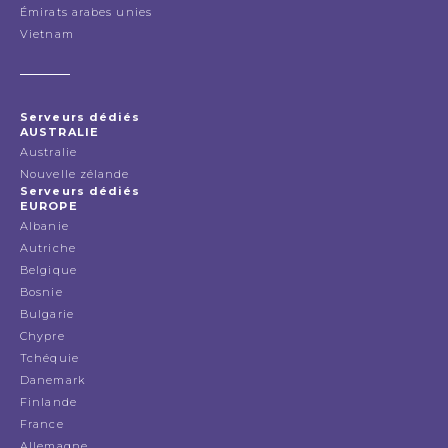
Émirats arabes unies
Vietnam
Serveurs dédiés
AUSTRALIE
Australie
Nouvelle zélande
Serveurs dédiés
EUROPE
Albanie
Autriche
Belgique
Bosnie
Bulgarie
Chypre
Tchéquie
Danemark
Finlande
France
Allemagne