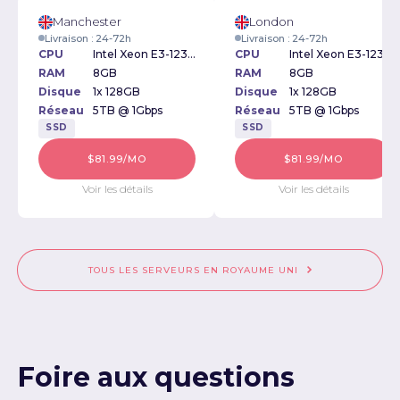
Manchester
London
Livraison : 24-72h
Livraison : 24-72h
CPU
Intel Xeon E3-1230v2 3.30GHz
CPU
Intel Xeon E3-1230v2 3.30GHz
RAM
8GB
RAM
8GB
Disque
1x 128GB
Disque
1x 128GB
Réseau
5TB @ 1Gbps
Réseau
5TB @ 1Gbps
SSD
SSD
$81.99/MO
$81.99/MO
Voir les détails
Voir les détails
TOUS LES SERVEURS EN ROYAUME UNI
Foire aux questions