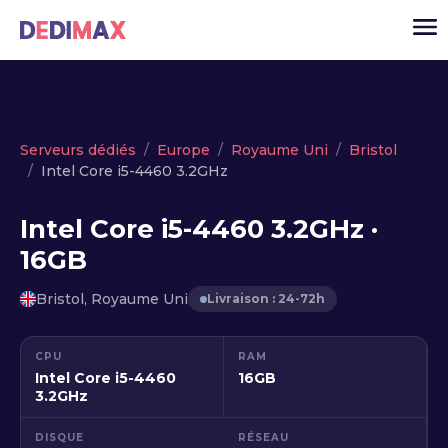
Cloud serveur
Serveurs dédiés
Europe
Royaume Uni
Bristol
Intel Core i5-4460 3.2GHz
VPS
Serveurs dédiés
Intel Core i5-4460 3.2GHz ·
16GB
Solutions
▾
API
Bristol, Royaume Uni
Livraison : 24-72h
Actualité
CPU
RAM
USD
▾
Intel Core i5-4460
16GB
MON ESPACE
3.2GHz
DISQUE
RÉSEAU