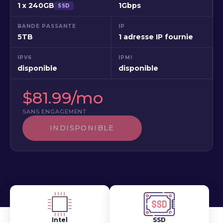
1 x 240GB
1Gbps
SSD
BANDE PASSANTE
IP
5TB
1 adresse IP fournie
IPV6
IPMI
disponible
disponible
$81.99/mo
SANS ENGAGEMENT
INDISPONIBLE
Intel
SSD