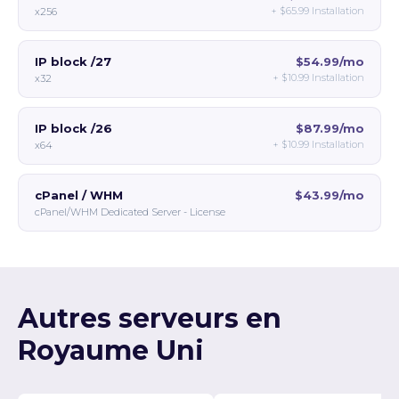
+
$65.99
Installation
x256
IP block /27
$54.99/mo
+
$10.99
Installation
x32
IP block /26
$87.99/mo
+
$10.99
Installation
x64
cPanel / WHM
$43.99/mo
cPanel/WHM Dedicated Server - License
Autres serveurs en
Royaume Uni