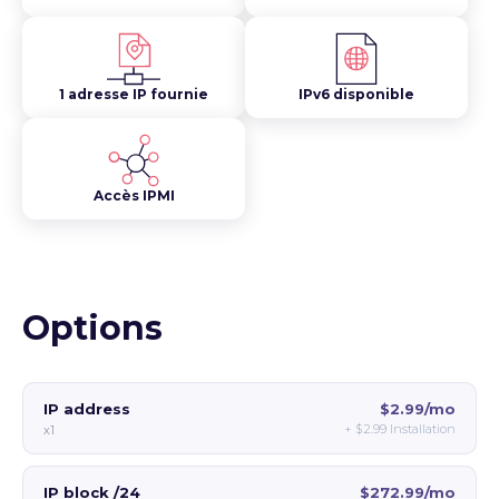
1 adresse IP fournie
IPv6 disponible
Accès IPMI
Options
IP address
$2.99/mo
+
$2.99
Installation
x1
IP block /24
$272.99/mo